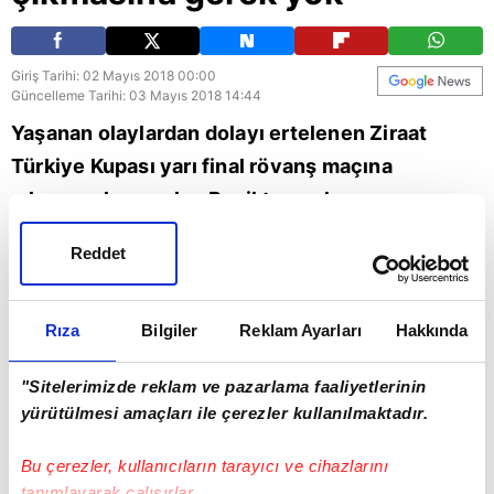
Giriş Tarihi: 02 Mayıs 2018 00:00
Güncelleme Tarihi: 03 Mayıs 2018 14:44
Yaşanan olaylardan dolayı ertelenen Ziraat
Türkiye Kupası yarı final rövanş maçına
çıkmama kararı alan Beşiktaş, sahaya
çıkmayınca Fenerbahçe ve hakemlerde mi
Reddet
sahaya çıkmayacak? Bu sorunun cevabını A
Spor'un usta yorumcusu Erman Toroğlu verdi..
Rıza
Bilgiler
Reklam Ayarları
Hakkında
Fenerbahçe
"Sitelerimizde reklam ve pazarlama faaliyetlerinin
yürütülmesi amaçları ile çerezler kullanılmaktadır.
Bu çerezler, kullanıcıların tarayıcı ve cihazlarını
tanımlayarak çalışırlar.