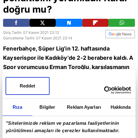
doğru mu?
Giriş Tarihi: 07 Kasım 2021 23:12
Güncelleme Tarihi: 07 Kasım 2021 23:14
Fenerbahçe, Süper Lig'in 12. haftasında
Kayserispor ile Kadıköy'de 2-2 berabere kaldı. A
Spor yorumcusu Erman Toroğlu, karşılaşmanın
ardından 'Takım Oyunu' programında
Fenerbahçe'nin son dakikalarda kazandığı
Reddet
penaltı pozisyonunu değerlendirdi. Toroğlu,
"Son dakikada Fenerbahçe lehine verilen
Rıza
Bilgiler
Reklam Ayarları
Hakkında
penaltıda karar doğru." dedi. (FB spor haberleri)
"Sitelerimizde reklam ve pazarlama faaliyetlerinin
Spor
Kayserispor
FB spor
yürütülmesi amaçları ile çerezler kullanılmaktadır.