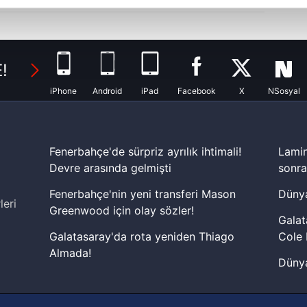
abilmek için İnternet Sitemizde kendimize ve üçüncü kişilere ait 
isel verileriniz işlenmekte olup gerekli olan çerezler bilgi toplum
 çerezler, sitemizin daha işlevsel kılınması ve kişiselleştirilmes
!
 yapılması, amaçlarıyla sınırlı olarak açık rızanız dahilinde kulla
iPhone
Android
iPad
Facebook
X
NSosyal
aşağıda yer alan panel vasıtasıyla belirleyebilirsiniz. Çerezlere iliş
lgilendirme Metnimizi
ziyaret edebilirsiniz.
Fenerbahçe'de sürpriz ayrılık ihtimali!
Lamin
Korunması Kanunu uyarınca hazırlanmış Aydınlatma Metnimizi okum
Devre arasında gelmişti
sonra
 çerezlerle ilgili bilgi almak için lütfen
tıklayınız
.
Fenerbahçe'nin yeni transferi Mason
Dünya
leri
Greenwood için olay sözler!
Galat
Galatasaray'da rota yeniden Thiago
Cole 
Almada!
Dünya
Fenerbahçe'nin Şampiyonlar Ligi'nde
cephe
muhtemel rakibi belli oldu! Gornik
2026 