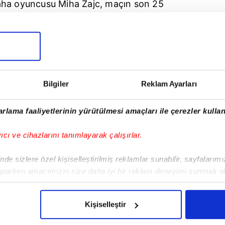
saha oyuncusu Miha Zajc, maçın son 25
kedonya, puanını 11 yaptı ve 3 maç kala
lovenya ise 11 puanda kaldı.
 maçında Polonya'ya konuk olacak. Slovenya
Bilgiler
Reklam Ayarları
rşılaşacak.
rlama faaliyetlerinin yürütülmesi amaçları ile çerezler kullan
yıcı ve cihazlarını tanımlayarak çalışırlar.
de sizlere özel kişiselleştirilmiş reklamlar sunabilir, sayfalarım
aparken amacımızın size daha iyi bir reklam deneyimi sunmak ol
imizden gelen çabayı gösterdiğimizi ve bu noktada, reklamların ma
olduğunu sizlere hatırlatmak isteriz.
Kişiselleştir
çerezlere izin vermedikleri takdirde, kullanıcılara hedefli reklaml