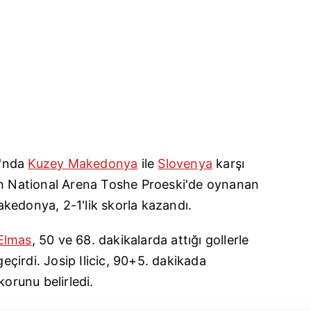
u'nda
Kuzey Makedonya
ile
Slovenya
karşı
an National Arena Toshe Proeski'de oynanan
kedonya, 2-1'lik skorla kazandı.
 Elmas
, 50 ve 68. dakikalarda attığı gollerle
çirdi. Josip Ilicic, 90+5. dakikada
korunu belirledi.