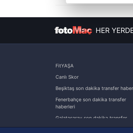
Sizlere daha iyi bir hizmet sun
çerezler vasıtasıyla çeşitli kiş
amacıyla kullanılmaktadır. Diğer
HER YERDE
reklam/pazarlama faaliyetlerinin
Çerezlere ilişkin tercihlerinizi 
butonuna tıklayabilir,
Çerez Bi
FitYAŞA
6698 sayılı Kişisel Verilerin 
mevzuata uygun olarak kullanılan
Canlı Skor
Beşiktaş son dakika transfer haber
Fenerbahçe son dakika transfer
haberleri
Galatasaray son dakika transfer
haberleri