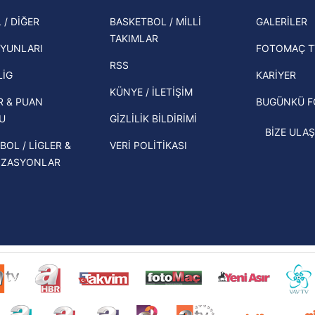
Zabrze'yi elerlerse...
şampi
 / DİĞER
BASKETBOL / MİLLİ
GALERİLER
İspanya-Arjantin finalinin ardından dış
TAKIMLAR
Herna
basından gündem olan manşetler!
YUNLARI
FOTOMAÇ T
ekipl
RSS
Beşiktaş'ın UEFA Avrupa Ligi'nde 3. Ön
direk
LİG
KARİYER
Eleme Turu muhtemel rakipleri belli
KÜNYE / İLETİŞİM
R & PUAN
BUGÜNKÜ 
oldu!
U
GİZLİLİK BİLDİRİMİ
BİZE ULAŞ
BOL / LİGLER &
VERİ POLİTİKASI
İZASYONLAR