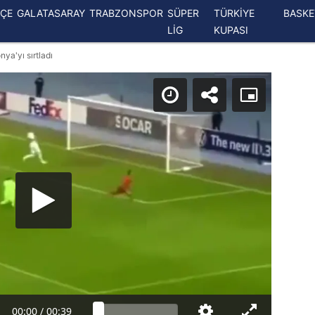
ÇE
GALATASARAY
TRABZONSPOR
SÜPER
TÜRKİYE
BASK
LİG
KUPASI
nya'yı sırtladı
00:00
/
00:39