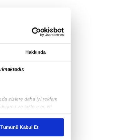
Hakkında
ılmaktadır.
ızda sizlere daha iyi reklam
duğunu ve sizlere en iyi
liyetlerimizi karşılamak
Tümünü Kabul Et
ar gösterilmeyecektir."