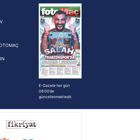
yonluk yüzüğü verilecek
n Crespo, Meksika Ligi
V
erinden Atlas'ın yeni teknik
törü oldu
FOTOMAÇ
IN
E-Gazete her gün
08:00’de
güncellenmektedir.