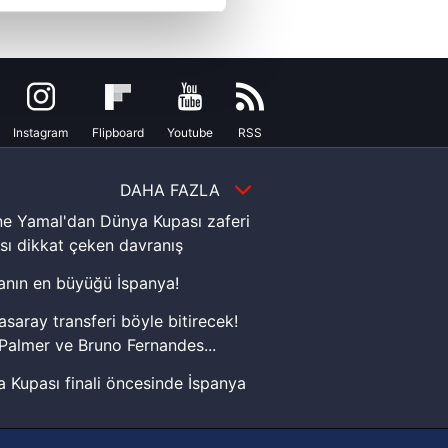
çerezler kullanılmaktadır. Bu
u hizmetlerinin sunulması
i ve sizlere yönelik
nılacaktır.
Instagram
Flipboard
Youtube
RSS
kin detaylı bilgi için Ayarlar
DAHA FAZLA
e Yamal'dan Dünya Kupası zaferi
ak ve sitemizde ilgili
sı dikkat çeken davranış
nın en büyüğü İspanya!
asaray transferi böyle bitirecek!
Palmer ve Bruno Fernandes...
 Kupası finali öncesinde İspanya
sinde can sıkan gelişme!
FIFA Dünya Kupası'nı kazanana