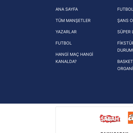
Trabzonspor son dakika transfer
ANA SAYFA
FUTBOL
haberleri
TÜM MANŞETLER
ŞANS O
Trendyol Süper Lig haberleri
YAZARLAR
SÜPER 
Ziraat Türkiye Kupası haberleri
FUTBOL
FİKSTÜ
UEFA Şampiyonlar Ligi haberleri
DURUM
HANGİ MAÇ HANGİ
UEFA Avrupa Ligi haberleri
KANALDA?
BASKET
UEFA Konferans Ligi haberleri
ORGAN