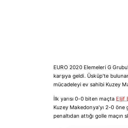
EURO 2020 Elemeleri G Grub
karşıya geldi. Üsküp'te bulun
mücadeleyi ev sahibi Kuzey Ma
İlk yarısı 0-0 biten maçta
Eljif
Kuzey Makedonya'yı 2-0 öne ge
penaltıdan attığı golle maçın s