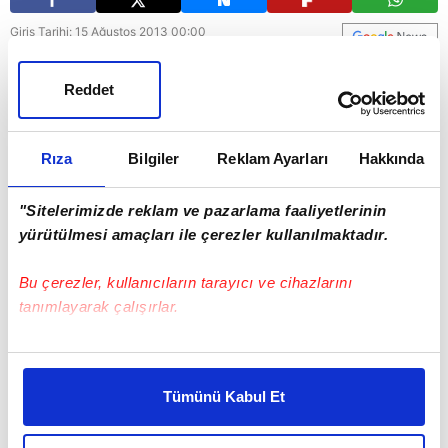
Giriş Tarihi: 15 Ağustos 2013 00:00
Güncelleme Tarihi: 15 Ağustos 2013 15:06
Reddet
Rıza
Bilgiler
Reklam Ayarları
Hakkında
"Sitelerimizde reklam ve pazarlama faaliyetlerinin
yürütülmesi amaçları ile çerezler kullanılmaktadır.
Bu çerezler, kullanıcıların tarayıcı ve cihazlarını
tanımlayarak çalışırlar.
Bu çerezlere izin vermeniz halinde sizlere özel
kişiselleştirilmiş reklamlar sunabilir, sayfalarımızda sizlere
Tümünü Kabul Et
daha iyi reklam deneyimi yaşatabiliriz. Bunu yaparken
amacımızın size daha iyi bir reklam deneyimi sunmak