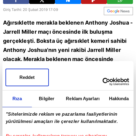
Giriş Tarihi: 20 Şubat 2019 17:09
Ağırsıklette merakla beklenen Anthony Joshua -
Jarrell Miller maçı öncesinde ilk buluşma
gerçekleşti. Boksta üç ağırsıklet kemeri sahibi
Anthony Joshua'nın yeni rakibi Jarrell Miller
olacak. Merakla beklenen maç öncesinde
taraflar, müsabakanın gerçekleşeceği Madison
Square Garden'da yüzleşti. Miller'ın Joshua'yı
Reddet
itmesinin ardından ikili uzun bir süre atıştı.
Ardından basın toplantısına geçildi. Ancak
Rıza
Bilgiler
Reklam Ayarları
Hakkında
Miller, sinirlerine hakim olamadı ve toplantıyı
terk etti.
"Sitelerimizde reklam ve pazarlama faaliyetlerinin
yürütülmesi amaçları ile çerezler kullanılmaktadır.
Bu çerezler, kullanıcıların tarayıcı ve cihazlarını