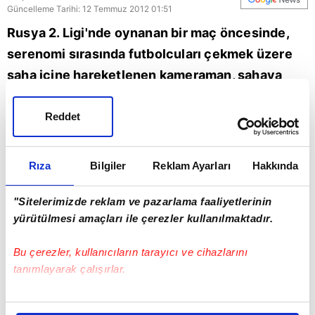
Güncelleme Tarihi: 12 Temmuz 2012 01:51
Rusya 2. Ligi'nde oynanan bir maç öncesinde,
serenomi sırasında futbolcuları çekmek üzere
saha içine hareketlenen kameraman, sahaya
girer girmez kendini yerdi bulunca ortaya bu
görüntüler çıktı.
Reddet
Rıza
Bilgiler
Reklam Ayarları
Hakkında
"Bir kameramanın talihsiz anı" haberi için lütfen tıklayın...
"Sitelerimizde reklam ve pazarlama faaliyetlerinin
yürütülmesi amaçları ile çerezler kullanılmaktadır.
Bu çerezler, kullanıcıların tarayıcı ve cihazlarını
tanımlayarak çalışırlar.
Bu çerezlere izin vermeniz halinde sizlere özel