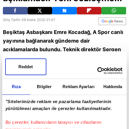
Giriş Tarihi: 08 Aralık 2020 21:47
Beşiktaş Asbaşkanı Emre Kocadağ, A Spor canlı
yayınına bağlanarak gündeme dair
açıklamalarda bulundu. Teknik direktör Sergen
Yalçın'ın geleceğine dair konuşan Kocadağ,
"Sergen Yalçın'a olan inancımız hiçbir zaman
Reddet
değişmedi. Yalçın ile uzun vadeli planlarımız
var." ifadelerini kullandı.
Rıza
Bilgiler
Reklam Ayarları
Hakkında
Spor
Beşiktaş
Sergen Yalçın
emre
"Sitelerimizde reklam ve pazarlama faaliyetlerinin
yürütülmesi amaçları ile çerezler kullanılmaktadır.
Bu çerezler, kullanıcıların tarayıcı ve cihazlarını