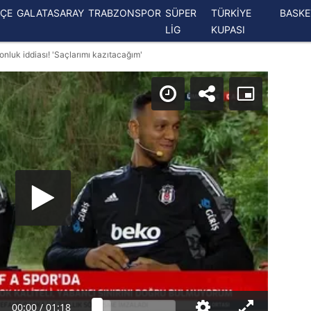
ÇE
GALATASARAY
TRABZONSPOR
SÜPER
TÜRKİYE
BASK
LİG
KUPASI
onluk iddiası! 'Saçlarımı kazıtacağım'
00:00
/
01:18