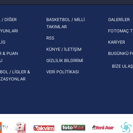
muhtemel rakibi belli oldu! Gornik
Korunması Kanunu uyarınca hazırlanmış Aydınlatma Metnimizi okum
2026 
Zabrze'yi elerlerse...
 çerezlerle ilgili bilgi almak için lütfen
tıklayınız
.
şampi
 / DİĞER
BASKETBOL / MİLLİ
GALERİLER
İspanya-Arjantin finalinin ardından dış
TAKIMLAR
Herna
basından gündem olan manşetler!
YUNLARI
FOTOMAÇ T
ekipl
RSS
Beşiktaş'ın UEFA Avrupa Ligi'nde 3. Ön
direk
LİG
KARİYER
Eleme Turu muhtemel rakipleri belli
KÜNYE / İLETİŞİM
R & PUAN
BUGÜNKÜ 
oldu!
U
GİZLİLİK BİLDİRİMİ
BİZE ULAŞ
BOL / LİGLER &
VERİ POLİTİKASI
İZASYONLAR