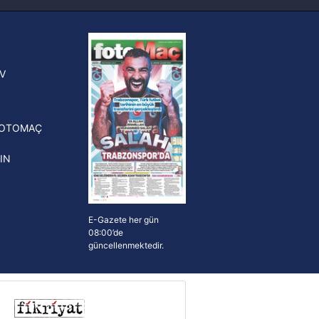
ak ve sitemizde ilgili
FIFA Dünya Kupası'nı kazanana
yonluk yüzüğü verilecek
n Crespo, Meksika Ligi
V
erinden Atlas'ın yeni teknik
törü oldu
FOTOMAÇ
IN
E-Gazete her gün
08:00’de
güncellenmektedir.