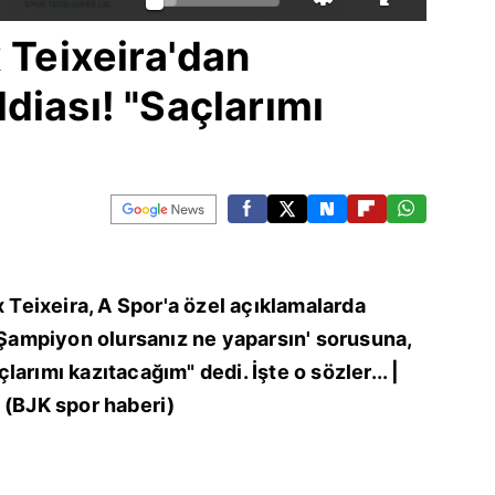
x Teixeira'dan
diası! "Saçlarımı
x Teixeira, A Spor'a özel açıklamalarda
 'Şampiyon olursanız ne yaparsın' sorusuna,
arımı kazıtacağım" dedi. İşte o sözler... |
 (BJK spor haberi)