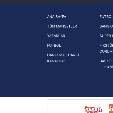
haberleri
6698 sayılı Kişisel Verilerin 
Trabzonspor son dakika transfer
mevzuata uygun olarak kullanılan
ANA SAYFA
FUTBOL
haberleri
TÜM MANŞETLER
ŞANS O
Trendyol Süper Lig haberleri
YAZARLAR
SÜPER 
Ziraat Türkiye Kupası haberleri
FUTBOL
FİKSTÜ
UEFA Şampiyonlar Ligi haberleri
DURUM
HANGİ MAÇ HANGİ
UEFA Avrupa Ligi haberleri
KANALDA?
BASKET
UEFA Konferans Ligi haberleri
ORGAN