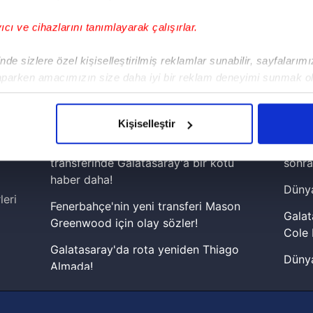
yıcı ve cihazlarını tanımlayarak çalışırlar.
!
de sizlere özel kişiselleştirilmiş reklamlar sunabilir, sayfalarım
aparken amacımızın size daha iyi bir reklam deneyimi sunmak ol
iPhone
Android
iPad
Facebook
X
NSosyal
imizden gelen çabayı gösterdiğimizi ve bu noktada, reklamların ma
olduğunu sizlere hatırlatmak isteriz.
Kişiselleştir
çerezlere izin vermedikleri takdirde, kullanıcılara hedefli reklaml
Musiala'nın ardından 10 numara
Lamin
transferinde Galatasaray'a bir kötü
sonra
abilmek için İnternet Sitemizde kendimize ve üçüncü kişilere ait 
haber daha!
Dünya
isel verileriniz işlenmekte olup gerekli olan çerezler bilgi toplum
leri
Fenerbahçe'nin yeni transferi Mason
 çerezler, sitemizin daha işlevsel kılınması ve kişiselleştirilmes
Galat
Greenwood için olay sözler!
 yapılması, amaçlarıyla sınırlı olarak açık rızanız dahilinde kulla
Cole 
Galatasaray'da rota yeniden Thiago
Dünya
aşağıda yer alan panel vasıtasıyla belirleyebilirsiniz. Çerezlere iliş
Almada!
cephe
lgilendirme Metnimizi
ziyaret edebilirsiniz.
Fenerbahçe'nin Şampiyonlar Ligi'nde
2026 
muhtemel rakibi belli oldu! Gornik
Korunması Kanunu uyarınca hazırlanmış Aydınlatma Metnimizi okum