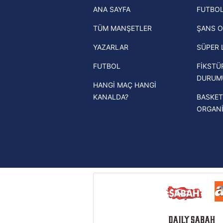
ANA SAYFA
FUTBOL
haberleri
mevzuata uygun olarak kullanılan
TÜM MANŞETLER
ŞANS O
Trendyol Süper Lig haberleri
YAZARLAR
SÜPER 
Ziraat Türkiye Kupası haberleri
FUTBOL
FİKSTÜ
UEFA Şampiyonlar Ligi haberleri
DURUM
HANGİ MAÇ HANGİ
UEFA Avrupa Ligi haberleri
KANALDA?
BASKET
UEFA Konferans Ligi haberleri
ORGAN