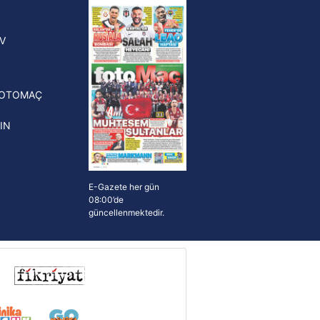
yonluk yüzüğü verilecek
n Crespo, Meksika Ligi
V
erinden Atlas'ın yeni teknik
törü oldu
FOTOMAÇ
IN
E-Gazete her gün
08:00’de
güncellenmektedir.