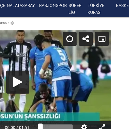
ÇE
GALATASARAY
TRABZONSPOR
SÜPER
TÜRKİYE
BASK
LİG
KUPASI
nssızlığı
00:00
/
01:51