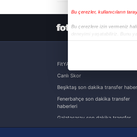
Bu çerezler, kullanıcıların tara
HER YERDE
Bu çerezlere izin vermeniz halin
deneyimi yaşatabiliriz. Bunu y
içerikleri sunabilmek adına el
noktasında tek gelir kalemimiz 
Her halükârda, kullanıcılar, bu 
FitYAŞA
Canlı Skor
Sizlere daha iyi bir hizmet sun
çerezler vasıtasıyla çeşitli kiş
Beşiktaş son dakika transfer haber
amacıyla kullanılmaktadır. Diğer
Fenerbahçe son dakika transfer
reklam/pazarlama faaliyetlerinin
haberleri
Çerezlere ilişkin tercihlerinizi 
Galatasaray son dakika transfer
butonuna tıklayabilir,
Çerez Bi
haberleri
Trabzonspor son dakika transfer
6698 sayılı Kişisel Verilerin 