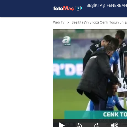
BEŞİKTAŞ
FENERBAH
Web Tv
Beşiktaş'ın yıldızı Cenk Tosun'un şa