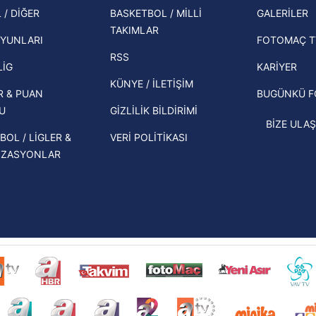
şampi
Zabrze'yi elerlerse...
 / DİĞER
BASKETBOL / MİLLİ
GALERİLER
 çerezlerle ilgili bilgi almak için lütfen
tıklayınız
.
TAKIMLAR
Herna
İspanya-Arjantin finalinin ardından dış
YUNLARI
FOTOMAÇ T
ekipl
basından gündem olan manşetler!
RSS
direk
LİG
KARİYER
Beşiktaş'ın UEFA Avrupa Ligi'nde 3. Ön
KÜNYE / İLETİŞİM
R & PUAN
BUGÜNKÜ 
Eleme Turu muhtemel rakipleri belli
U
GİZLİLİK BİLDİRİMİ
oldu!
BİZE ULAŞ
BOL / LİGLER &
VERİ POLİTİKASI
İZASYONLAR