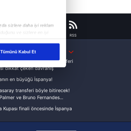
ızda sizlere daha iyi reklam
duğunu ve sizlere en iyi
Instagram
Flipboard
Youtube
RSS
liyetlerimizi karşılamak
DAHA FAZLA
Tümünü Kabul Et
ar gösterilmeyecektir."
e Yamal'dan Dünya Kupası zaferi
sı dikkat çeken davranış
çerezler kullanılmaktadır. Bu
nın en büyüğü İspanya!
u hizmetlerinin sunulması
i ve sizlere yönelik
asaray transferi böyle bitirecek!
nılacaktır.
Palmer ve Bruno Fernandes...
 Kupası finali öncesinde İspanya
kin detaylı bilgi için Ayarlar
sinde can sıkan gelişme!
FIFA Dünya Kupası'nı kazanana
ak ve sitemizde ilgili