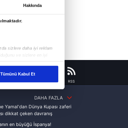
Hakkında
ılmaktadır.
ızda sizlere daha iyi reklam
duğunu ve sizlere en iyi
liyetlerimizi karşılamak
Tümünü Kabul Et
Instagram
Flipboard
Youtube
RSS
ar gösterilmeyecektir."
çerezler kullanılmaktadır. Bu
DAHA FAZLA
u hizmetlerinin sunulması
e Yamal'dan Dünya Kupası zaferi
i ve sizlere yönelik
sı dikkat çeken davranış
nılacaktır.
nın en büyüğü İspanya!