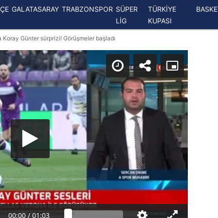
ÇE
GALATASARAY
TRABZONSPOR
SÜPER
TÜRKİYE
BASK
LİG
KUPASI
Koray Günter sürprizi! Görüşmeler başladı
00:00
/
01:03