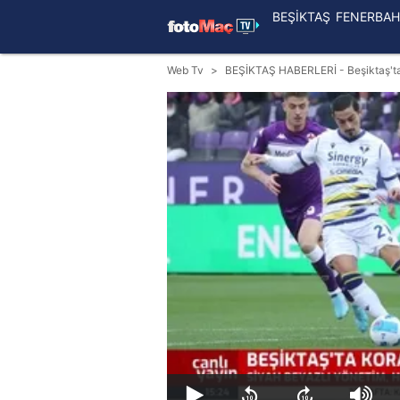
BEŞİKTAŞ
FENERBAH
Web Tv
BEŞİKTAŞ HABERLERİ - Beşiktaş'ta 