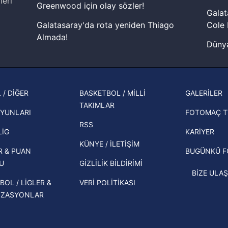
leri
aşağıda yer alan panel vasıtasıyla belirleyebilirsiniz. Çerezlere iliş
Greenwood için olay sözler!
Galat
lgilendirme Metnimizi
ziyaret edebilirsiniz.
Galatasaray'da rota yeniden Thiago
Cole 
Almada!
Korunması Kanunu uyarınca hazırlanmış Aydınlatma Metnimizi okum
Dünya
 çerezlerle ilgili bilgi almak için lütfen
tıklayınız
.
Fenerbahçe'nin Şampiyonlar Ligi'nde
cephe
muhtemel rakibi belli oldu! Gornik
2026 
Zabrze'yi elerlerse...
şampi
 / DİĞER
BASKETBOL / MİLLİ
GALERİLER
İspanya-Arjantin finalinin ardından dış
TAKIMLAR
Herna
basından gündem olan manşetler!
YUNLARI
FOTOMAÇ T
ekipl
RSS
Beşiktaş'ın UEFA Avrupa Ligi'nde 3. Ön
direk
LİG
KARİYER
Eleme Turu muhtemel rakipleri belli
KÜNYE / İLETİŞİM
R & PUAN
BUGÜNKÜ 
oldu!
U
GİZLİLİK BİLDİRİMİ
BİZE ULAŞ
BOL / LİGLER &
VERİ POLİTİKASI
İZASYONLAR