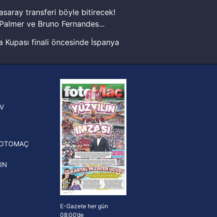
kin detaylı bilgi için Ayarlar
asaray transferi böyle bitirecek!
Palmer ve Bruno Fernandes...
ak ve sitemizde ilgili
 Kupası finali öncesinde İspanya
sinde can sıkan gelişme!
FIFA Dünya Kupası'nı kazanana
yonluk yüzüğü verilecek
n Crespo, Meksika Ligi
V
erinden Atlas'ın yeni teknik
törü oldu
FOTOMAÇ
IN
E-Gazete her gün
08:00’de