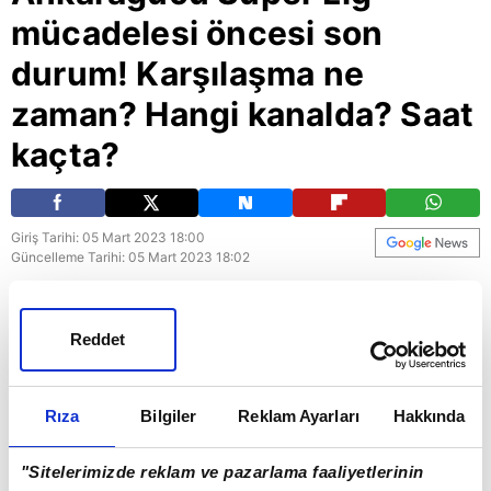
mücadelesi öncesi son
durum! Karşılaşma ne
zaman? Hangi kanalda? Saat
kaçta?
Giriş Tarihi: 05 Mart 2023 18:00
Güncelleme Tarihi: 05 Mart 2023 18:02
BEŞİKTAŞ - ANKARAGÜCÜ CANLI İZLE |
Beşiktaş ile Ankaragücü, Süper Lig'in 24.
Reddet
haftasında kozlarını paylaşıyor. Zorlu maç 5
Mart Pazar günü saat 19:00'da Vodafone Park
Rıza
Bilgiler
Reklam Ayarları
Hakkında
Stadyumu'nda başlayacak. Karşılaşma beIN
SPORTS 1'den naklen yayınlanacak. BEŞİKTAŞ -
"Sitelerimizde reklam ve pazarlama faaliyetlerinin