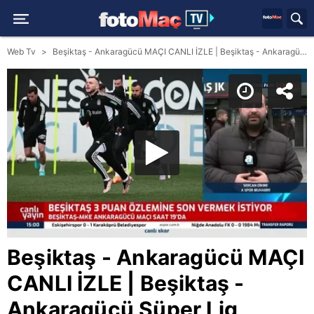
Web Tv
Beşiktaş - Ankaragücü MAÇI CANLI İZLE | Beşiktaş - Ankaragücü Süper Lig mücadelesi öncesi son durum! Karşılaşma ne zaman? Hangi kanalda? Saat kaçta?
Beşiktaş - Ankaragücü MAÇI
CANLI İZLE | Beşiktaş -
Ankaragücü Süper Lig