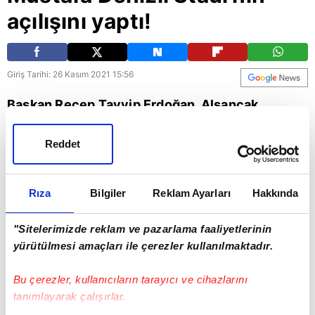
açılışını yaptı!
Giriş Tarihi: 26 Kasım 2021 15:56
Başkan Recep Tayyip Erdoğan, Alsancak
Mustafa Denizli Stadı'nın açılışını yaptı!
Reddet
Düzenlenen törene Altay Teknik Direktörü
Mustafa Denizli de katıldı.
Rıza
Bilgiler
Reklam Ayarları
Hakkında
Futbol
Mustafa Denizli
"Sitelerimizde reklam ve pazarlama faaliyetlerinin
yürütülmesi amaçları ile çerezler kullanılmaktadır.
Bu çerezler, kullanıcıların tarayıcı ve cihazlarını
tanımlayarak çalışırlar.