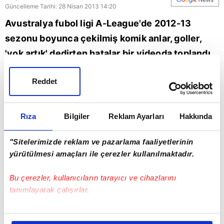
Güncelleme Tarihi: 28 Nisan 2013 14:20
Avustralya fubol ligi A-League'de 2012-13
sezonu boyunca çekilmiş komik anlar, goller,
'yok artık' dedirten hatalar bir videoda toplandı,
ortaya bu inanılmaz görüntüler çıktı.
Reddet
Futbol
Rıza
Bilgiler
Reklam Ayarları
Hakkında
"Sitelerimizde reklam ve pazarlama faaliyetlerinin
yürütülmesi amaçları ile çerezler kullanılmaktadır.
Bu çerezler, kullanıcıların tarayıcı ve cihazlarını
tanımlayarak çalışırlar.
Bu çerezlere izin vermeniz halinde sizlere özel