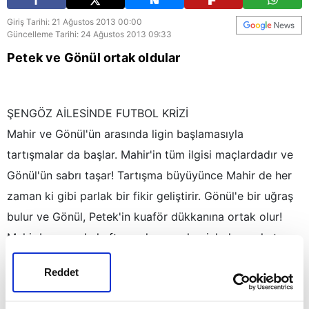
Giriş Tarihi: 21 Ağustos 2013 00:00
Güncelleme Tarihi: 24 Ağustos 2013 09:33
Petek ve Gönül ortak oldular
ŞENGÖZ AİLESİNDE FUTBOL KRİZİ
Mahir ve Gönül'ün arasında ligin başlamasıyla
tartışmalar da başlar. Mahir'in tüm ilgisi maçlardadır ve
Gönül'ün sabrı taşar! Tartışma büyüyünce Mahir de her
zaman ki gibi parlak bir fikir geliştirir. Gönül'e bir uğraş
bulur ve Gönül, Petek'in kuaför dükkanına ortak olur!
Mahir bu sayede hafta sonları maçları izlerken rahatsız
edilmeyeceği hayalini kurmuştur ama elbette hayat onu
Reddet
yine zorlayacaktır!
PETEK VE GÖNÜL'ÜN PLANI MAHİR'İ HİÇ MUTLU