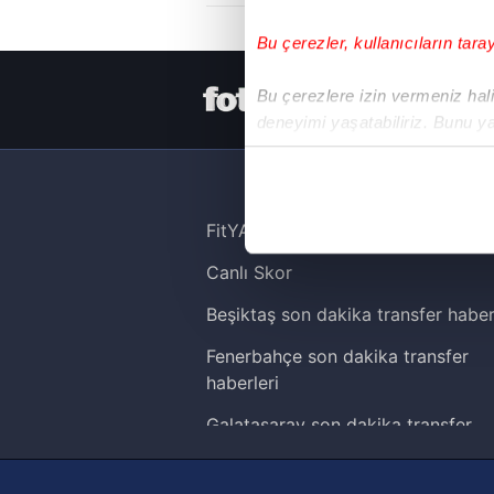
Bu çerezler, kullanıcıların tara
HER YERDE
Bu çerezlere izin vermeniz halin
deneyimi yaşatabiliriz. Bunu y
içerikleri sunabilmek adına el
noktasında tek gelir kalemimiz 
Her halükârda, kullanıcılar, bu 
FitYAŞA
Canlı Skor
Sizlere daha iyi bir hizmet sun
çerezler vasıtasıyla çeşitli kiş
Beşiktaş son dakika transfer haber
amacıyla kullanılmaktadır. Diğer
Fenerbahçe son dakika transfer
reklam/pazarlama faaliyetlerinin
haberleri
Çerezlere ilişkin tercihlerinizi 
Galatasaray son dakika transfer
butonuna tıklayabilir,
Çerez Bi
haberleri
Trabzonspor son dakika transfer
6698 sayılı Kişisel Verilerin 