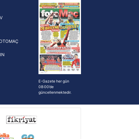
yonluk yüzüğü verilecek
n Crespo, Meksika Ligi
V
erinden Atlas'ın yeni teknik
törü oldu
FOTOMAÇ
IN
E-Gazete her gün
08:00’de
güncellenmektedir.