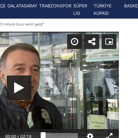
ÇE
GALATASARAY
TRABZONSPOR
SÜPER
TÜRKİYE
BASK
LİG
KUPASI
0 milyon Euro teklif geldi"
00:00
/
02:16