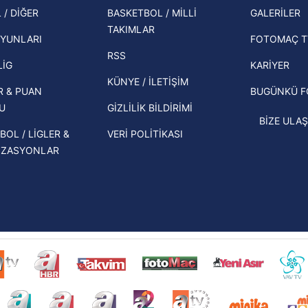
şampi
Zabrze'yi elerlerse...
 / DİĞER
BASKETBOL / MİLLİ
GALERİLER
 çerezlerle ilgili bilgi almak için lütfen
tıklayınız
.
TAKIMLAR
Herna
İspanya-Arjantin finalinin ardından dış
YUNLARI
FOTOMAÇ T
ekipl
basından gündem olan manşetler!
RSS
direk
LİG
KARİYER
Beşiktaş'ın UEFA Avrupa Ligi'nde 3. Ön
KÜNYE / İLETİŞİM
R & PUAN
BUGÜNKÜ 
Eleme Turu muhtemel rakipleri belli
U
GİZLİLİK BİLDİRİMİ
oldu!
BİZE ULAŞ
BOL / LİGLER &
VERİ POLİTİKASI
İZASYONLAR