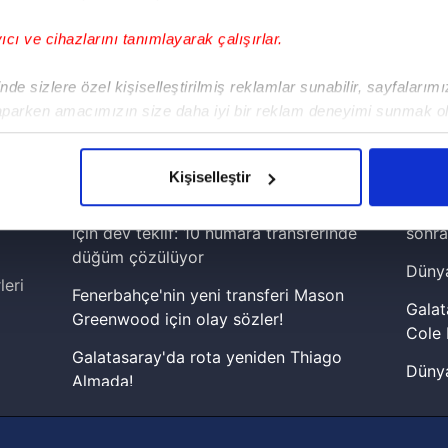
yıcı ve cihazlarını tanımlayarak çalışırlar.
!
de sizlere özel kişiselleştirilmiş reklamlar sunabilir, sayfalarım
aparken amacımızın size daha iyi bir reklam deneyimi sunmak ol
iPhone
Android
iPad
Facebook
X
NSosyal
imizden gelen çabayı gösterdiğimizi ve bu noktada, reklamların ma
olduğunu sizlere hatırlatmak isteriz.
Kişiselleştir
çerezlere izin vermedikleri takdirde, kullanıcılara hedefli reklaml
Galatasaray'dan Dünya Kupası yıldızı
Lamin
için dev teklif: 10 numara transferinde
sonra
abilmek için İnternet Sitemizde kendimize ve üçüncü kişilere ait 
düğüm çözülüyor
Dünya
isel verileriniz işlenmekte olup gerekli olan çerezler bilgi toplum
leri
Fenerbahçe'nin yeni transferi Mason
 çerezler, sitemizin daha işlevsel kılınması ve kişiselleştirilmes
Galat
Greenwood için olay sözler!
 yapılması, amaçlarıyla sınırlı olarak açık rızanız dahilinde kulla
Cole 
Galatasaray'da rota yeniden Thiago
Dünya
aşağıda yer alan panel vasıtasıyla belirleyebilirsiniz. Çerezlere iliş
Almada!
cephe
lgilendirme Metnimizi
ziyaret edebilirsiniz.
Fenerbahçe'nin Şampiyonlar Ligi'nde
2026 
muhtemel rakibi belli oldu! Gornik
Korunması Kanunu uyarınca hazırlanmış Aydınlatma Metnimizi okum