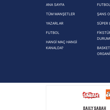
ANA SAYFA
FUTBOL
haberleri
mevzuata uygun olarak kullanılan
TÜM MANŞETLER
ŞANS O
Trendyol Süper Lig haberleri
YAZARLAR
SÜPER 
Ziraat Türkiye Kupası haberleri
FUTBOL
FİKSTÜ
UEFA Şampiyonlar Ligi haberleri
DURUM
HANGİ MAÇ HANGİ
UEFA Avrupa Ligi haberleri
KANALDA?
BASKET
UEFA Konferans Ligi haberleri
ORGAN