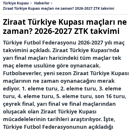
kullanılmaktadır. Diğer çerezler, sitemizin daha işlevsel
Türkiye Kupası
Haberler
kılınması ve kişiselleştirilmesi ve sizlere yönelik
Ziraat Türkiye Kupası maçları ne zaman? 2026-2027 ZTK takvimi
reklam/pazarlama faaliyetlerinin yapılması, amaçlarıyla
Ziraat Türkiye Kupası maçları ne
sınırlı olarak açık rızanız dahilinde kullanılacaktır.
zaman? 2026-2027 ZTK takvimi
Çerezlere ilişkin tercihlerinizi aşağıda yer alan panel
Türkiye Futbol Federasyonu 2026-2027 yılı maç
vasıtasıyla belirleyebilirsiniz. Çerezlere ilişkin detaylı bilgi
takvimini açıkladı. Ziraat Türkiye Kupası'nda
için Ayarlar butonuna tıklayabilir,
Çerez Bilgilendirme
yarı final maçları haricindeki tüm maçlar tek
Metnimizi
ziyaret edebilirsiniz.
maç eleme usulüne göre oynanacak.
6698 sayılı Kişisel Verilerin Korunması Kanunu uyarınca
Futbolseverler, yeni sezon Ziraat Türkiye Kupası
hazırlanmış Aydınlatma Metnimizi okumak ve sitemizde
maçlarının ne zaman oynanacağını merak
ilgili mevzuata uygun olarak kullanılan çerezlerle ilgili bilgi
ediyor. 1. eleme turu, 2. eleme turu, 3. eleme
almak için lütfen
tıklayınız
.
turu, 4. eleme turu, 5. eleme turu, son 16 turu,
çeyrek final, yarı final ve final maçlarından
oluşacak olan Ziraat Türkiye Kupası
mücadelelerinin tarihleri araştırılıyor. İşte,
Türkiye Futbol Federasyonunun açıkladığı