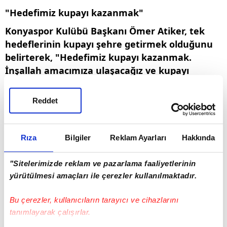
"Hedefimiz kupayı kazanmak"
Konyaspor Kulübü Başkanı Ömer Atiker, tek
hedeflerinin kupayı şehre getirmek olduğunu
belirterek, "Hedefimiz kupayı kazanmak.
İnşallah amacımıza ulaşacağız ve kupayı
Konya'mıza getireceğiz. Bu yolda
Konyaspor'umuza başarılar diliyorum." dedi.
Reddet
Teknik Direktör İlhan Palut da kendilerini yalnız
bırakmayan camiaya teşekkür ederek,
Rıza
Bilgiler
Reklam Ayarları
Hakkında
"Taraftarımıza çok teşekkür ediyoruz. En iyisini
yapmak için gidiyoruz. İnşallah şehrimizi mutlu
"Sitelerimizde reklam ve pazarlama faaliyetlerinin
ederiz." ifadelerini kullandı.
yürütülmesi amaçları ile çerezler kullanılmaktadır.
Konyaspor ile Trabzonspor, Ziraat Türkiye
Kupası finalinde 22 Mayıs Cuma günü Corendon
Bu çerezler, kullanıcıların tarayıcı ve cihazlarını
Airlines Park Antalya Stadı'nda karşı karşıya
tanımlayarak çalışırlar.
gelecek.