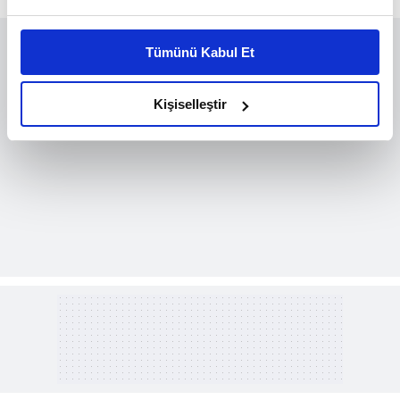
Bu çerezlere izin vermeniz halinde sizlere özel
kişiselleştirilmiş reklamlar sunabilir, sayfalarımızda sizlere
Tümünü Kabul Et
daha iyi reklam deneyimi yaşatabiliriz. Bunu yaparken
amacımızın size daha iyi bir reklam deneyimi sunmak
olduğunu ve sizlere en iyi içerikleri sunabilmek adına
Kişiselleştir
elimizden gelen çabayı gösterdiğimizi ve bu noktada,
reklamların maliyetlerimizi karşılamak noktasında tek gelir
kalemimiz olduğunu sizlere hatırlatmak isteriz.
Her halükârda, kullanıcılar, bu çerezlere izin vermedikleri
takdirde, kullanıcılara hedefli reklamlar
gösterilmeyecektir."
Sizlere daha iyi bir hizmet sunabilmek için İnternet
Sitemizde kendimize ve üçüncü kişilere ait çerezler
kullanılmaktadır. Bu çerezler vasıtasıyla çeşitli kişisel
verileriniz işlenmekte olup gerekli olan çerezler bilgi
toplumu hizmetlerinin sunulması amacıyla