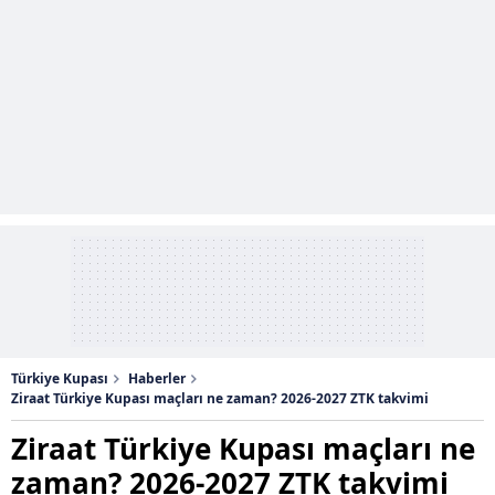
sınırlı olarak açık rızanız dahilinde kullanılacaktır.
Çerezlere ilişkin tercihlerinizi aşağıda yer alan panel
vasıtasıyla belirleyebilirsiniz. Çerezlere ilişkin detaylı bilgi
için Ayarlar butonuna tıklayabilir,
Çerez Bilgilendirme
Metnimizi
ziyaret edebilirsiniz.
6698 sayılı Kişisel Verilerin Korunması Kanunu uyarınca
hazırlanmış Aydınlatma Metnimizi okumak ve sitemizde
ilgili mevzuata uygun olarak kullanılan çerezlerle ilgili bilgi
almak için lütfen
tıklayınız
.
Türkiye Kupası
Haberler
Ziraat Türkiye Kupası maçları ne zaman? 2026-2027 ZTK takvimi
Ziraat Türkiye Kupası maçları ne
zaman? 2026-2027 ZTK takvimi