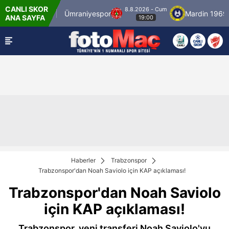
CANLI SKOR
8.8.2026 - Cum
stanbulspor
Ümraniyespor
Mardin 1969 Sp
ANA SAYFA
19:00
Haberler
Trabzonspor
Trabzonspor'dan Noah Saviolo için KAP açıklaması!
Trabzonspor'dan Noah Saviolo
için KAP açıklaması!
Trabzonspor, yeni transferi Noah Saviolo'yu