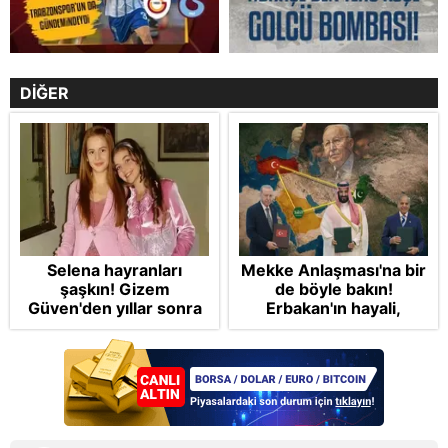
DİĞER
Selena hayranları
Mekke Anlaşması'na bir
şaşkın! Gizem
de böyle bakın!
Güven'den yıllar sonra
Erbakan'ın hayali,
gelen Cansu Demirci
Cumhur'un vizyonu:
itirafı! "Konuşmuyoruz"
İslam NATO'suna
Başkan Erdoğan mührü