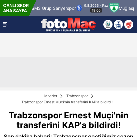
CANLI SKOR
9.8.2026 - Paz
aragümrük
SMS Grup Sarıyerspor
Muğlaspor
ANA SAYFA
19:00
Haberler
Trabzonspor
Trabzonspor Ernest Muçi'nin transferini KAP'a bildirdi!
Trabzonspor Ernest Muçi'nin
transferini KAP'a bildirdi!
Son dakika haberi: Trabzonspor geçtiğimiz sezon