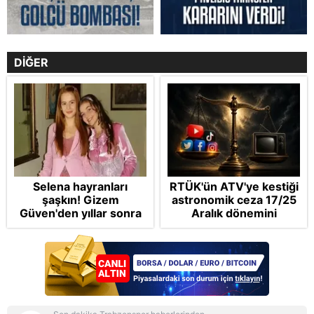
DİĞER
Selena hayranları
RTÜK'ün ATV'ye kestiği
şaşkın! Gizem
astronomik ceza 17/25
Güven'den yıllar sonra
Aralık dönemini
gelen Cansu Demirci
anımsattı! Milli yayınlara
itirafı! "Konuşmuyoruz"
"yaptırım" kıskacı:
Turkuvaz Medya neden
hedefte?