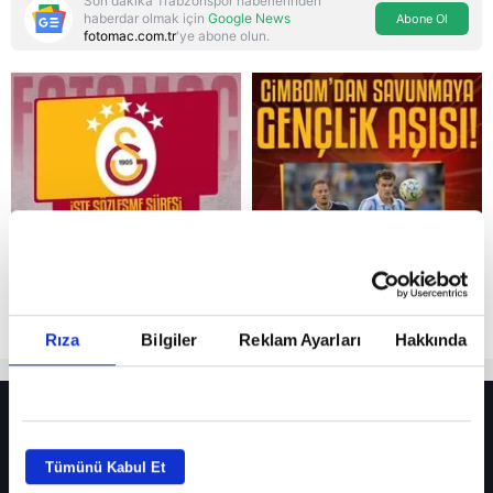
Son dakika Trabzonspor haberlerinden
haberdar olmak için
Google News
Abone Ol
fotomac.com.tr
'ye abone olun.
Reddet
Rıza
Bilgiler
Reklam Ayarları
Hakkında
HER YERDE!
Fenerbahçe’de sürpriz ayrılık ihtimali! Devre arasında gelmişti
Tümünü Kabul Et