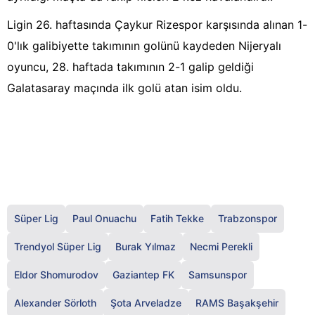
Ligin 26. haftasında Çaykur Rizespor karşısında alınan 1-
0'lık galibiyette takımının golünü kaydeden Nijeryalı
oyuncu, 28. haftada takımının 2-1 galip geldiği
Galatasaray maçında ilk golü atan isim oldu.
Süper Lig
Paul Onuachu
Fatih Tekke
Trabzonspor
Trendyol Süper Lig
Burak Yılmaz
Necmi Perekli
Eldor Shomurodov
Gaziantep FK
Samsunspor
Alexander Sörloth
Şota Arveladze
RAMS Başakşehir