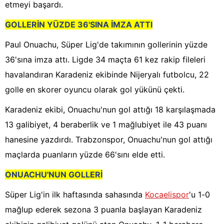
etmeyi başardı.
GOLLERİN YÜZDE 36'SINA İMZA ATTI
Paul Onuachu, Süper Lig'de takımının gollerinin yüzde
36'sına imza attı. Ligde 34 maçta 61 kez rakip fileleri
havalandıran Karadeniz ekibinde Nijeryalı futbolcu, 22
golle en skorer oyuncu olarak gol yükünü çekti.
Karadeniz ekibi, Onuachu'nun gol attığı 18 karşılaşmada
13 galibiyet, 4 beraberlik ve 1 mağlubiyet ile 43 puanı
hanesine yazdırdı. Trabzonspor, Onuachu'nun gol attığı
maçlarda puanların yüzde 66'sını elde etti.
ONUACHU'NUN GOLLERİ
Süper Lig'in ilk haftasında sahasında
Kocaelispor
'u 1-0
mağlup ederek sezona 3 puanla başlayan Karadeniz