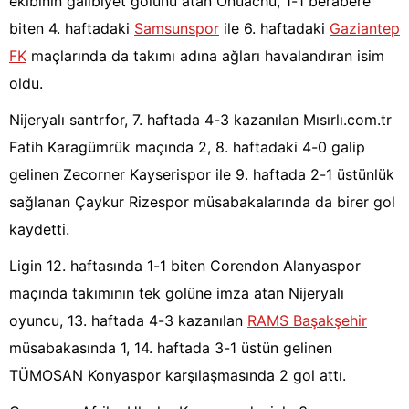
ekibinin galibiyet golünü atan Onuachu, 1-1 berabere
biten 4. haftadaki
Samsunspor
ile 6. haftadaki
Gaziantep
FK
maçlarında da takımı adına ağları havalandıran isim
oldu.
Nijeryalı santrfor, 7. haftada 4-3 kazanılan Mısırlı.com.tr
Fatih Karagümrük maçında 2, 8. haftadaki 4-0 galip
gelinen Zecorner Kayserispor ile 9. haftada 2-1 üstünlük
sağlanan Çaykur Rizespor müsabakalarında da birer gol
kaydetti.
Ligin 12. haftasında 1-1 biten Corendon Alanyaspor
maçında takımının tek golüne imza atan Nijeryalı
oyuncu, 13. haftada 4-3 kazanılan
RAMS Başakşehir
müsabakasında 1, 14. haftada 3-1 üstün gelinen
TÜMOSAN Konyaspor karşılaşmasında 2 gol attı.