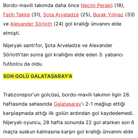
Bordo-mavili takımda daha önce
Necmi Perekli
(18),
Fatih Tekke
(31),
Şota Arveladze
(25),
Burak Yılmaz
(33)
ve
Alexander Sörloth
(24) gol krallığı ünvanını elde
etmişti.
Nijeryalı santrfor, Şota Arveladze ve Alexander
Sörloth'tan sonra gol krallığını elde eden 3. yabancı
futbolcu da oldu.
SON GOLÜ GALATASARAY'A
Trabzonspor'un golcüsü, bordo-mavili takımın ligin 28.
haftasında sahasında
Galatasaray
'ı 2-1 mağlup ettiği
karşılaşmada attığı ilk golün ardından gol kaydedemedi.
Nijeryalı oyuncu, 28 hafta sonunda 22 gol atarken son 6
maçta suskun kalmasına karşın gol krallığı ünvanını elde