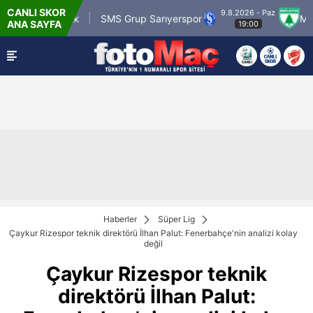
CANLI SKOR
9.8.2026 - Paz
tr Karagümrük
SMS Grup Sarıyerspor
Muğlas
ANA SAYFA
19:00
Haberler
Süper Lig
Çaykur Rizespor teknik direktörü İlhan Palut: Fenerbahçe'nin analizi kolay
değil
Çaykur Rizespor teknik
direktörü İlhan Palut: