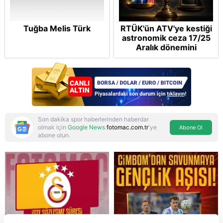
Tuğba Melis Türk
RTÜK'ün ATV'ye kestiği
astronomik ceza 17/25
Aralık dönemini
anımsattı! Milli yayınlara
"yaptırım" kıskacı:
Turkuvaz Medya neden
hedefte?
Son dakika spor haberlerinden haberdar
olmak için
Google News
fotomac.com.tr
'ye
Abone Ol
abone olun.
Reddet