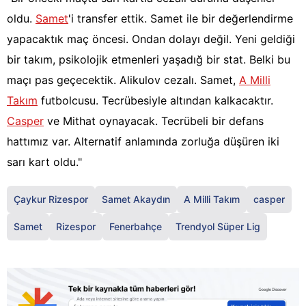
oldu.
Samet
'i transfer ettik. Samet ile bir değerlendirme
yapacaktık maç öncesi. Ondan dolayı değil. Yeni geldiği
bir takım, psikolojik etmenleri yaşadığ bir stat. Belki bu
maçı pas geçecektik. Alikulov cezalı. Samet,
A Milli
Takım
futbolcusu. Tecrübesiyle altından kalkacaktır.
Casper
ve Mithat oynayacak. Tecrübeli bir defans
hattımız var. Alternatif anlamında zorluğa düşüren iki
sarı kart oldu."
Çaykur Rizespor
Samet Akaydın
A Milli Takım
casper
Samet
Rizespor
Fenerbahçe
Trendyol Süper Lig