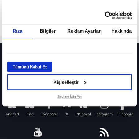
Rıza
Bilgiler
Reklam Ayarları
Hakkında
HER YERDE!
Fenerbahçe’de sürpriz ayrılık ihtimali! Devre arasında gelmişti
Tümünü Kabul Et
Fenerbahçe’nin yeni transferi Mason Greenwood için olay sözler!
Kişiselleştir
Galatasaray’da rota yeniden Thiago Almada!
iPhone
Seçime İzin Ver
Android
iPad
Facebook
X
NSosyal
Instagram
Flipboard