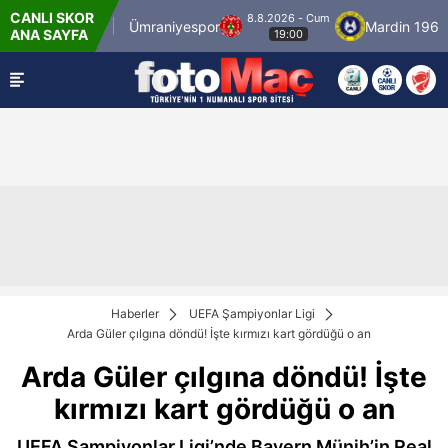
CANLI SKOR
8.8.2026 - Cum
stanbulspor
Ümraniyespor
Mardin 1969 Sp
ANA SAYFA
19:00
Haberler
UEFA Şampiyonlar Ligi
Arda Güler çılgına döndü! İşte kırmızı kart gördüğü o an
Arda Güler çılgına döndü! İşte
kırmızı kart gördüğü o an
UEFA Şampiyonlar Ligi’nde Bayern Münih’in Real