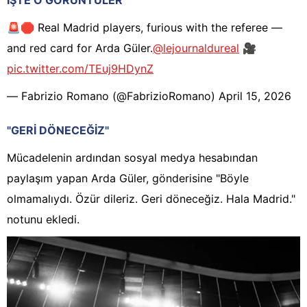
İŞTE O GÖRÜNTÜLER
🚨🛑 Real Madrid players, furious with the referee —
and red card for Arda Güler.
@lejournaldureal
🎥
pic.twitter.com/TEuj9HDynZ
— Fabrizio Romano (@FabrizioRomano)
April 15, 2026
"GERİ DÖNECEĞİZ"
Mücadelenin ardından sosyal medya hesabından
paylaşım yapan Arda Güler, gönderisine "Böyle
olmamalıydı. Özür dileriz. Geri döneceğiz. Hala Madrid."
notunu ekledi.