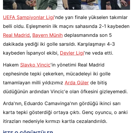
UEFA Şampiyonlar Ligi
'nde yarı finale yükselen takımlar
belli oldu. Eşleşmenin ilk maçını sahasında 2-1 kaybeden
Real Madrid
,
Bayern Münih
deplasmanında son 5
dakikada yediği iki golle sarsıldı. Karşılaşmayı 4-3
kaybeden İspanyol ekibi,
Devler Ligi
'ne veda etti.
Hakem
Slavko Vincic
'in yönetimi Real Madrid
cephesinde tepki çekerken, mücadeleyi iki golle
tamamlayan milli yıldızımız
Arda Güler
de bitiş
düdüğünün ardından Vincic'e olan öfkesini gizleyemedi.
Arda'nın, Eduardo Camavinga'nın gördüğü ikinci sarı
karta tepki gösterdiği ortaya çıktı. Genç oyuncu, o anki
itirazları nedeniyle kırmızı kartla cezalandırıldı.