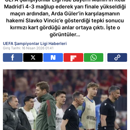
Madrid’i 4-3 mağlup ederek yarı finale yükseldiği
maçın ardından, Arda Güler’in karşılaşmanın
hakemi Slavko Vincic’e gösterdiği tepki sonucu
kırmızı kart gördüğü anlar ortaya çıktı. İşte o
görüntüler…
UEFA Şampiyonlar Ligi Haberleri
Giriş Tarihi: 16 Nisan 2026 01:41