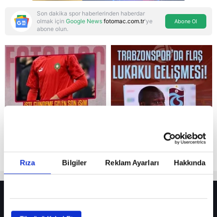
Son dakika spor haberlerinden haberdar
olmak için
Google News
fotomac.com.tr
'ye
Abone Ol
abone olun.
Reddet
Rıza
Bilgiler
Reklam Ayarları
Hakkında
HER YERDE!
Fenerbahçe’de sürpriz ayrılık ihtimali! Devre arasında gelmişti