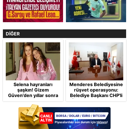
DİĞER
Selena hayranları
Menderes Belediyesine
şaşkın! Gizem
rüşvet operasyonu:
Güven'den yıllar sonra
Belediye Başkanı CHP'li
gelen Cansu Demirci
İlkay Çiçek tutuklandı
itirafı! "Konuşmuyoruz"