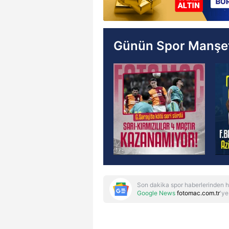
Günün Spor Manşet
Son dakika spor haberlerinden h
Google News
fotomac.com.tr
'ye