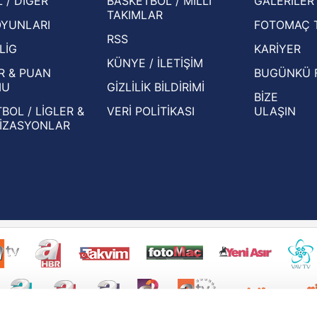
 / DİĞER
BASKETBOL / MİLLİ
GALERİLER
basından gündem olan manşetler!
ekiple
TAKIMLAR
OYUNLARI
FOTOMAÇ 
Beşiktaş'ın UEFA Avrupa Ligi'nde 3. Ön
oldu
RSS
Eleme Turu muhtemel rakipleri belli oldu!
LİG
KARİYER
KÜNYE / İLETİŞİM
R & PUAN
BUGÜNKÜ 
MU
GİZLİLİK BİLDİRİMİ
BİZE
BOL / LİGLER &
VERİ POLİTİKASI
ULAŞIN
İZASYONLAR