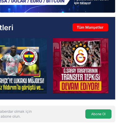
leri
Tüm Manşetler
aberdar olmak için
Abone Ol
 abone olun.