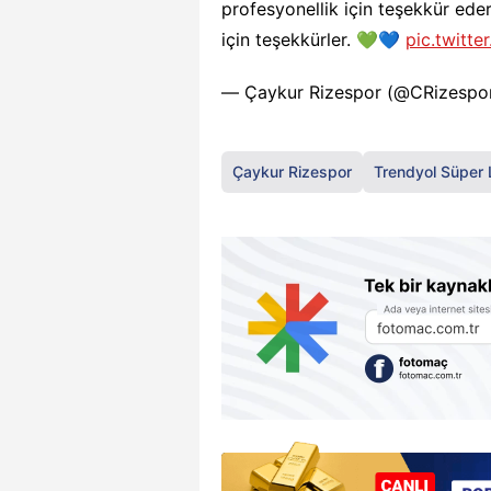
profesyonellik için teşekkür eder
için teşekkürler. 💚💙
pic.twitt
— Çaykur Rizespor (@CRizespo
Çaykur Rizespor
Trendyol Süper 