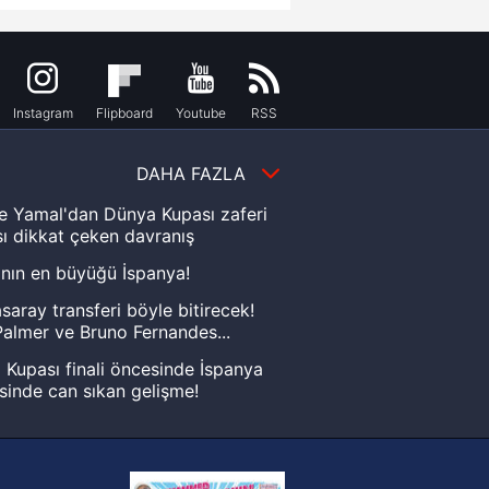
Instagram
Flipboard
Youtube
RSS
DAHA FAZLA
e Yamal'dan Dünya Kupası zaferi
ı dikkat çeken davranış
nın en büyüğü İspanya!
saray transferi böyle bitirecek!
almer ve Bruno Fernandes...
Kupası finali öncesinde İspanya
sinde can sıkan gelişme!
FIFA Dünya Kupası'nı kazanana
yonluk yüzüğü verilecek
n Crespo, Meksika Ligi