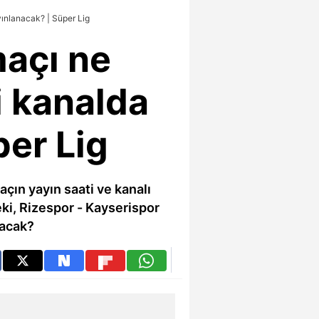
ınlanacak? | Süper Lig
maçı ne
i kanalda
per Lig
çın yayın saati ve kanalı
eki, Rizespor - Kayserispor
nacak?