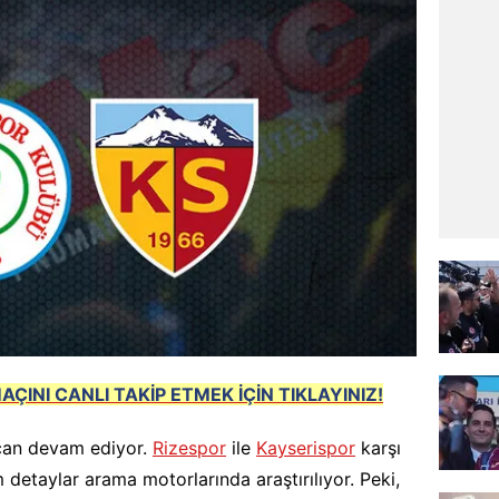
ÇINI CANLI TAKİP ETMEK İÇİN TIKLAYINIZ!
ecan devam ediyor.
Rizespor
ile
Kayserispor
karşı
m detaylar arama motorlarında araştırılıyor. Peki,