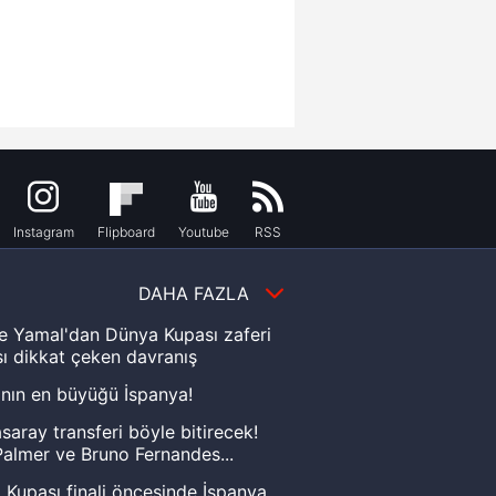
Instagram
Flipboard
Youtube
RSS
DAHA FAZLA
e Yamal'dan Dünya Kupası zaferi
ı dikkat çeken davranış
nın en büyüğü İspanya!
saray transferi böyle bitirecek!
almer ve Bruno Fernandes...
Kupası finali öncesinde İspanya