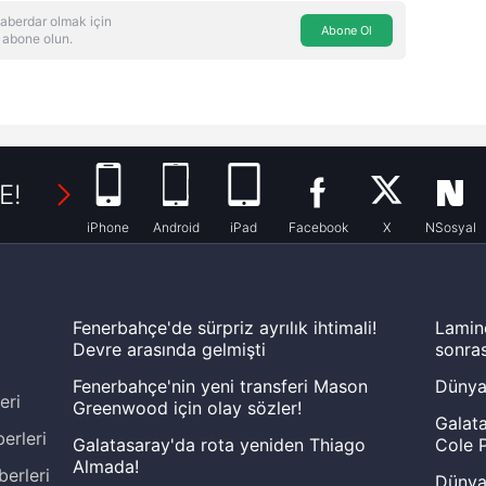
aberdar olmak için
Abone Ol
 abone olun.
E!
iPhone
Android
iPad
Facebook
X
NSosyal
Fenerbahçe'de sürpriz ayrılık ihtimali!
Lamin
Devre arasında gelmişti
sonras
Fenerbahçe'nin yeni transferi Mason
Dünya
eri
Greenwood için olay sözler!
Galata
erleri
Galatasaray'da rota yeniden Thiago
Cole P
Almada!
berleri
Dünya 