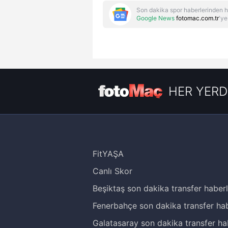
Son dakika spor haberlerinden h
Google News
fotomac.com.tr
'ye
HER YERD
FitYAŞA
Canlı Skor
Beşiktaş son dakika transfer haberl
Fenerbahçe son dakika transfer hab
Galatasaray son dakika transfer ha