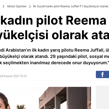
Motor Sporları
İlk Suudi kadın pilot Reema Juffali F1 büyükelçisi olarak
 kadın pilot Reema 
ükelçisi olarak at
i Arabistan'ın ilk kadın yarış pilotu Reema Juffali, 
 büyükelçi olarak atandı. 29 yaşındaki pilot, sosyal
ak seçilmekten inanılmaz derecede onur duyuyorum." i
: 29 Kasım 2021 15:31