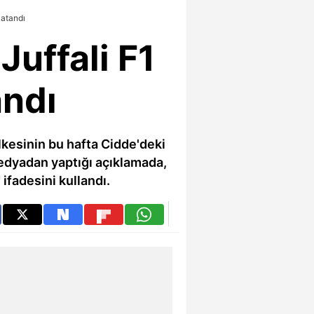
 atandı
Juffali F1
andı
ülkesinin bu hafta Cidde'deki
 medyadan yaptığı açıklamada,
fadesini kullandı.