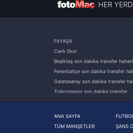
HER YERD
FitYAŞA
Canlı Skor
Beşiktaş son dakika transfer haberl
Fenerbahçe son dakika transfer hab
Galatasaray son dakika transfer ha
Trabzonspor son dakika transfer
haberleri
Trendyol Süper Lig haberleri
ANA SAYFA
FUTBOL
Ziraat Türkiye Kupası haberleri
TÜM MANŞETLER
ŞANS 
UEFA Şampiyonlar Ligi haberleri