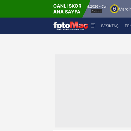
CANLI SKOR
8.8.2026 - Cum
İstanbulspor
Ümraniyespor
Mardin 1969 S
ANA SAYFA
19:00
BEŞİKTAŞ
FE