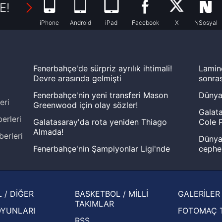
E!
iPhone
Android
iPad
Facebook
X
NSosyal
Fenerbahçe'de sürpriz ayrılık ihtimali!
Lamin
Devre arasında gelmişti
sonras
Fenerbahçe'nin yeni transferi Mason
Dünya
eri
Greenwood için olay sözler!
Galata
erleri
Galatasaray'da rota yeniden Thiago
Cole P
Almada!
berleri
Dünya 
Fenerbahçe'nin Şampiyonlar Ligi'nde
cephe
muhtemel rakibi belli oldu! Gornik
2026 
Zabrze'yi elerlerse...
şampi
İspanya-Arjantin finalinin ardından dış
Herna
 / DİĞER
BASKETBOL / MİLLİ
GALERİLER
basından gündem olan manşetler!
ekiple
TAKIMLAR
OYUNLARI
FOTOMAÇ 
Beşiktaş'ın UEFA Avrupa Ligi'nde 3. Ön
oldu
RSS
Eleme Turu muhtemel rakipleri belli oldu!