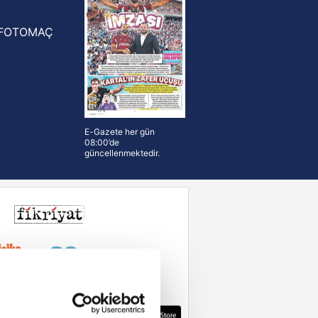
FOTOMAÇ
E-Gazete her gün
08:00’de
güncellenmektedir.