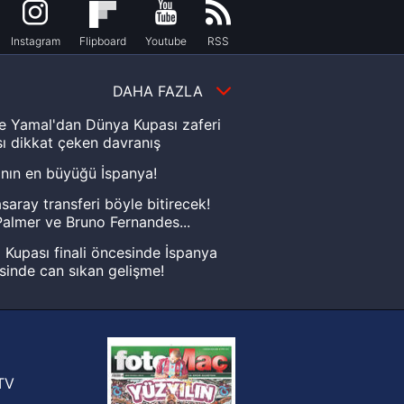
Instagram
Flipboard
Youtube
RSS
DAHA FAZLA
e Yamal'dan Dünya Kupası zaferi
ı dikkat çeken davranış
nın en büyüğü İspanya!
saray transferi böyle bitirecek!
almer ve Bruno Fernandes...
Kupası finali öncesinde İspanya
sinde can sıkan gelişme!
FIFA Dünya Kupası'nı kazanana
yonluk yüzüğü verilecek
n Crespo, Meksika Ligi
rinden Atlas'ın yeni teknik direktörü
TV