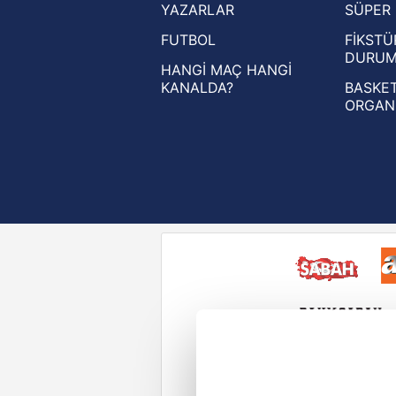
YAZARLAR
SÜPER 
UEFA Avrupa Ligi haberleri
FUTBOL
FİKSTÜ
UEFA Konferans Ligi haberleri
DURU
HANGİ MAÇ HANGİ
KANALDA?
BASKET
ORGAN
Reddet