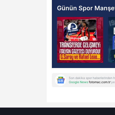
Günün Spor Manşet
Son dakika spor haberlerinden h
Google News
fotomac.com.tr
'ye