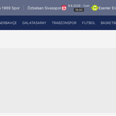
8.8.2026 - Cum
por
Özbelsan Sivasspor
Esenler Erokspor
19:00
NERBAHÇE
GALATASARAY
TRABZONSPOR
FUTBOL
BASKETB
Beşiktaş
A
Fenerbahçe
A
Galatasaray
A
Trabzonspor
A
Futbol
A
Basketbol
Ziraat Türkiye Kupası
DİZİ
Diğer Sporlar