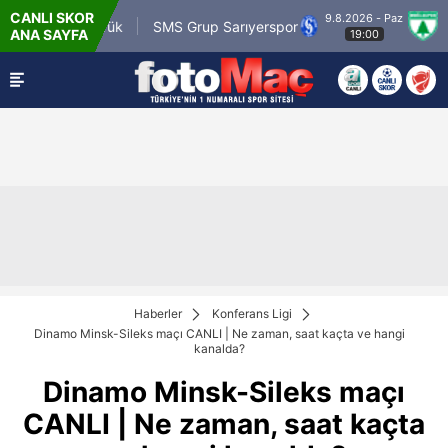
CANLI SKOR
9.8.2026 - Paz
.tr Karagümrük
SMS Grup Sarıyerspor
Muğla
ANA SAYFA
19:00
Haberler
Konferans Ligi
Dinamo Minsk-Sileks maçı CANLI | Ne zaman, saat kaçta ve hangi
kanalda?
Dinamo Minsk-Sileks maçı
CANLI | Ne zaman, saat kaçta