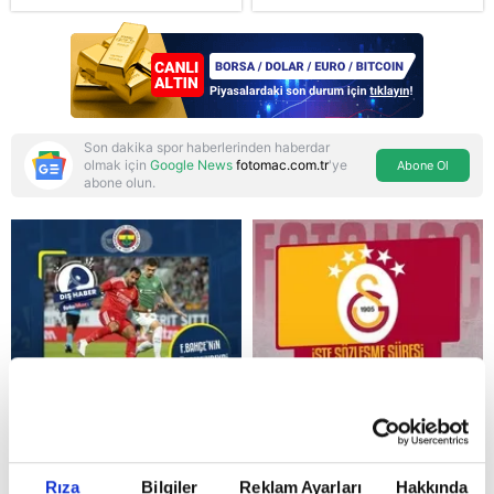
karakteriyle geliyor
çetelerine net mesaj:
"Devlet tepenize
binecek"
Son dakika spor haberlerinden haberdar
olmak için
Google News
fotomac.com.tr
'ye
Abone Ol
abone olun.
Reddet
Rıza
Bilgiler
Reklam Ayarları
Hakkında