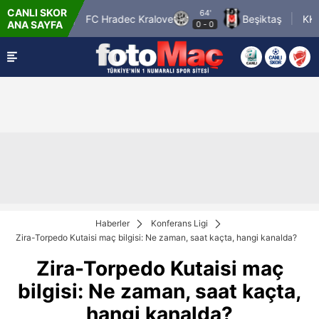
CANLI SKOR
64'
Tromso IL
FC Hradec Kralove
Beşiktaş
KKS L
ANA SAYFA
0
-
0
Haberler
Konferans Ligi
Zira-Torpedo Kutaisi maç bilgisi: Ne zaman, saat kaçta, hangi kanalda?
Zira-Torpedo Kutaisi maç
bilgisi: Ne zaman, saat kaçta,
hangi kanalda?