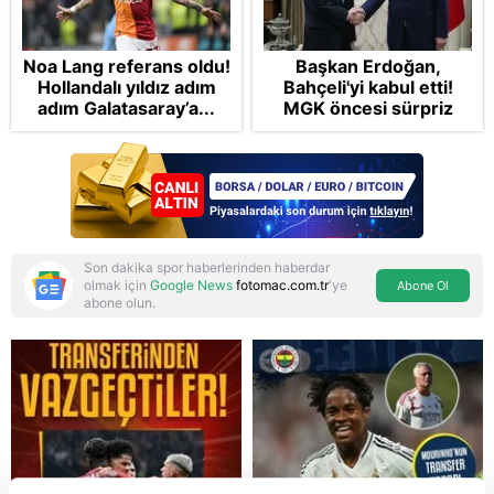
Noa Lang referans oldu!
Başkan Erdoğan,
Hollandalı yıldız adım
Bahçeli'yi kabul etti!
adım Galatasaray’a...
MGK öncesi sürpriz
zirve: Çerçeve Yasa
teklifi gündemde
Son dakika spor haberlerinden haberdar
olmak için
Google News
fotomac.com.tr
'ye
Abone Ol
abone olun.
Reddet