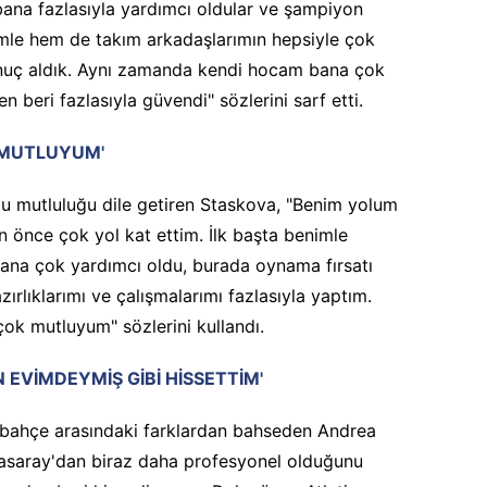
ana fazlasıyla yardımcı oldular ve şampiyon
mle hem de takım arkadaşlarımın hepsiyle çok
onuç aldık. Aynı zamanda kendi hocam bana çok
n beri fazlasıyla güvendi" sözlerini sarf etti.
 MUTLUYUM'
 mutluluğu dile getiren Staskova, "Benim yolum
 önce çok yol kat ettim. İlk başta benimle
Bana çok yardımcı oldu, burada oynama fırsatı
zırlıklarımı ve çalışmalarımı fazlasıyla yaptım.
ok mutluyum" sözlerini kullandı.
N EVİMDEYMİŞ GİBİ HİSSETTİM'
rbahçe arasındaki farklardan bahseden Andrea
tasaray'dan biraz daha profesyonel olduğunu