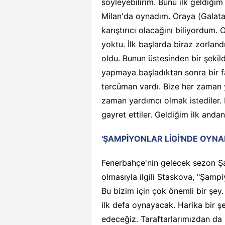
söyleyebilirim. Bunu ilk geldiği
Milan'da oynadım. Oraya (Galat
karıştırıcı olacağını biliyordum
yoktu. İlk başlarda biraz zorlan
oldu. Bunun üstesinden bir şekil
yapmaya başladıktan sonra bir fa
tercüman vardı. Bize her zaman y
zaman yardımcı olmak istediler. 
gayret ettiler. Geldiğim ilk anda
'ŞAMPİYONLAR LİGİ'NDE OYNA
Fenerbahçe'nin gelecek sezon Ş
olmasıyla ilgili Staskova, "Şamp
Bu bizim için çok önemli bir şey
ilk defa oynayacak. Harika bir 
edeceğiz. Taraftarlarımızdan da 