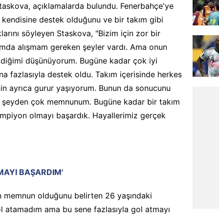
taskova, açıklamalarda bulundu. Fenerbahçe'ye
 kendisine destek olduğunu ve bir takım gibi
arını söyleyen Staskova, "Bizim için zor bir
ğımda alışmam gereken şeyler vardı. Ama onun
eldiğimi düşünüyorum. Bugüne kadar çok iyi
a fazlasıyla destek oldu. Takım içerisinde herkes
için ayrıca gurur yaşıyorum. Bunun da sonucunu
r şeyden çok memnunum. Bugüne kadar bir takım
ampiyon olmayı başardık. Hayallerimiz gerçek
MAYI BAŞARDIM'
 memnun olduğunu belirten 26 yaşındaki
gol atamadım ama bu sene fazlasıyla gol atmayı