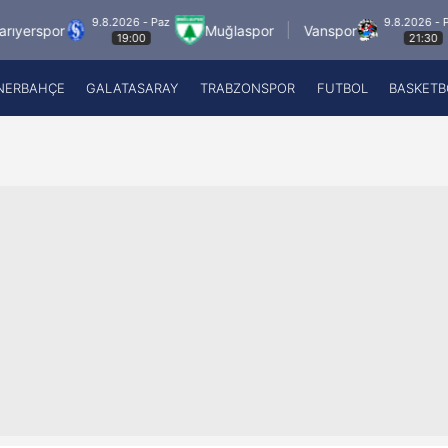
9.8.2026 - Paz
9.8.2026 - Paz
Muğlaspor
Vanspor
Zeco
19:00
21:30
NERBAHÇE
GALATASARAY
TRABZONSPOR
FUTBOL
BASKETB
Beşiktaş
A
Fenerbahçe
A
Galatasaray
A
Trabzonspor
A
Futbol
A
Basketbol
Ziraat Türkiye Kupası
DİZİ
Diğer Sporlar