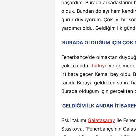
başardım. Burada arkadaşlarım b
olduk. Bundan dolayı hem kendi
gurur duyuyorum. Çok iyi bir s
yardımcı oldu. Geldiğim ilk günde
'BURADA OLDUĞUM İÇİN ÇOK
Fenerbahçe'de olmaktan duyduğu
çok uzundu.
Türkiye
'ye gelmeden
irtibata geçen Kemal bey oldu. 
tanıdı. Buraya geldikten sonra ha
Burada olduğum için gerçekten ç
'GELDİĞİM İLK ANDAN İTİBARE
Eski takımı
Galatasaray
ile Fene
Staskova, "Fenerbahçe'nin Gala