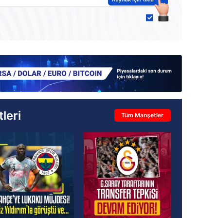
leri
Tüm Manşetler