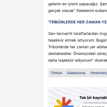
gelenin en iyisini yapacağız. Şa
gerçek olacak" ifadelerini kulland
'TRİBÜNLERDE HER ZAMAN YE
Sarı-lacivertli taraftarlardan ö
teşekkür etmek istiyorum. Bugün
Tribünlerde her zaman yer aldıl
desteklediler. Önümüzdeki süreçt
daha teşekkür ediyorum" diyerek
Türkiye
Galatasaray
Fenerbah