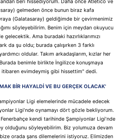
m andan beri hissediyorum. Daha önce Atletico ve
asaray) gelmeden önce bunun biraz kafa
. Oraya (Galatasaray) geldiğimde bir çevirmenimiz
dığımı söyleyebilirim. Benim için meydan okuyucu
de gelecektik. Ama buradaki hazırlıklarımızı
rk da şu oldu; burada çalışırken 3 farklı
ardımcı oldular. Takım arkadaşlarım, kızlar her
Burada benimle birlikte İngilizce konuşmaya
n itibaren evimdeymiş gibi hissettim" dedi.
MAK BİR HAYALDİ VE BU GERÇEK OLACAK'
ampiyonlar Ligi elemelerinde mücadele edecek
iyonlar Ligi'nde oynamayı dört gözle bekliyorum.
. Fenerbahçe kendi tarihinde Şampiyonlar Ligi'nde
şey olduğunu söyleyebilirim. Biz yolumuza devam
bize orada şans dilemelerini istiyoruz. Elimizden