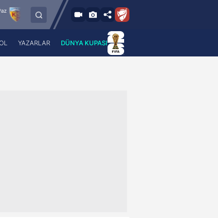
9.8.2026 - Paz
rner Kayserispor
Sipay Bodrum FK
Bursaspo
21:30
OL
YAZARLAR
DÜNYA KUPASI
 Haber
A Haber Radyo
 Spor
A Spor Radyo
TV
A News Radio
2TV
Radyo Turkuvaz
para
Turkuvaz Romantik
Turkuvaz Efsane
Vav Tv
Radyo Soft
Radyo Energy
Turkuvaz Anadolu