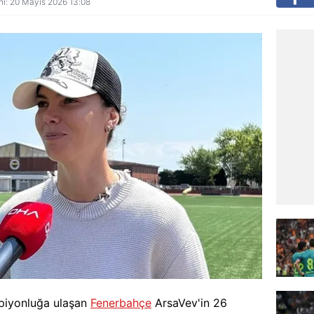
ihi: 20 Mayıs 2026 13:08
mpiyonluğa ulaşan
Fenerbahçe
ArsaVev'in 26