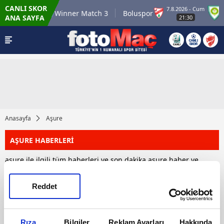
CANLI SKOR
6.8.2026 - Per
7.8.2026 - Cum
Winner Match 3
Boluspor
M
ANA SAYFA
22:00
21:30
Anasayfa
Aşure
AŞURE HABERLERİ
aşure ile ilgili tüm haberleri ve son dakika aşure haber ve
gelişmelerini bu sayfamızdan takip edebilirsiniz. Toplam 1
aşure haberi bulunmuştur.
Reddet
HABERLER
Rıza
Bilgiler
Reklam Ayarları
Hakkında