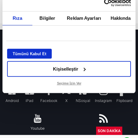
Rıza
Bilgiler
Reklam Ayarları
Hakkında
HER YERDE!
Fenerbahçe’de sürpriz ayrılık ihtimali! Devre arasında gelmişti
Tümünü Kabul Et
Fenerbahçe’nin yeni transferi Mason Greenwood için olay sözler!
Kişiselleştir
Galatasaray’da rota yeniden Thiago Almada!
iPhone
Seçime İzin Ver
Android
iPad
Facebook
X
NSosyal
Instagram
Flipboard
Youtube
RSS
SON DAKİKA