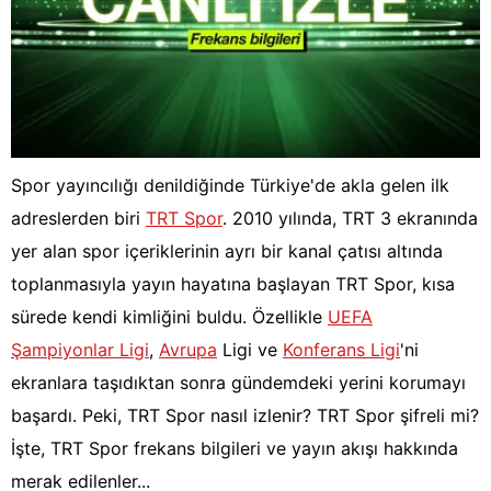
Spor yayıncılığı denildiğinde Türkiye'de akla gelen ilk
adreslerden biri
TRT Spor
. 2010 yılında, TRT 3 ekranında
yer alan spor içeriklerinin ayrı bir kanal çatısı altında
toplanmasıyla yayın hayatına başlayan TRT Spor, kısa
sürede kendi kimliğini buldu. Özellikle
UEFA
Şampiyonlar Ligi
,
Avrupa
Ligi ve
Konferans Ligi
'ni
ekranlara taşıdıktan sonra gündemdeki yerini korumayı
başardı. Peki, TRT Spor nasıl izlenir? TRT Spor şifreli mi?
İşte, TRT Spor frekans bilgileri ve yayın akışı hakkında
merak edilenler...