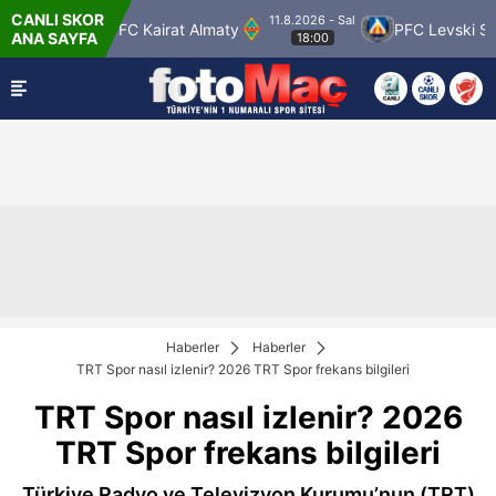
CANLI SKOR
11.8.2026 - Sal
lspor
FC Kairat Almaty
PFC Levski Sofya
ANA SAYFA
18:00
Haberler
Haberler
TRT Spor nasıl izlenir? 2026 TRT Spor frekans bilgileri
TRT Spor nasıl izlenir? 2026
TRT Spor frekans bilgileri
Türkiye Radyo ve Televizyon Kurumu’nun (TRT)