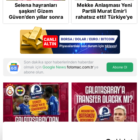
Selena hayranları
Mekke Anlaşması Yeni
şaşkın! Gizem
Partili Murat Emir'i
Güven'den yıllar sonra
rahatsız etti! Türkiye'ye
gelen Cansu Demirci
"paralı muhafız" rolü
itirafı! "Konuşmuyoruz"
biçti
Son dakika spor haberlerinden haberdar
olmak için
Google News
fotomac.com.tr
'ye
Abone Ol
abone olun.
Reddet