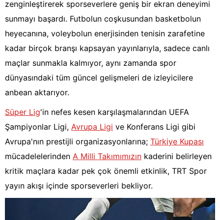
zenginleştirerek sporseverlere geniş bir ekran deneyimi
sunmayı başardı. Futbolun coşkusundan basketbolun
heyecanına, voleybolun enerjisinden tenisin zarafetine
kadar birçok branşı kapsayan yayınlarıyla, sadece canlı
maçlar sunmakla kalmıyor, aynı zamanda spor
dünyasındaki tüm güncel gelişmeleri de izleyicilere
anbean aktarıyor.
Süper Lig
'in nefes kesen karşılaşmalarından UEFA
Şampiyonlar Ligi,
Avrupa Ligi
ve Konferans Ligi gibi
Avrupa'nın prestijli organizasyonlarına;
Türkiye Kupası
mücadelelerinden
A Milli Takımımızın
kaderini belirleyen
kritik maçlara kadar pek çok önemli etkinlik, TRT Spor
yayın akışı içinde sporseverleri bekliyor.