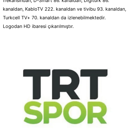
frekansından, D-Smart 86. kanaldan, Digiturk 86.
kanaldan, KabloTV 222. kanaldan ve tivibu 93. kanaldan,
Turkcell TV+ 70. kanaldan da izlenebilmektedir.
Logodan HD ibaresi çıkarılmıştır.