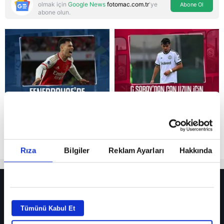
olmak için
Google News
fotomac.com.tr
'ye
Abone Ol
abone olun.
Reddet
Rıza
Bilgiler
Reklam Ayarları
Hakkında
HER YERDE!
Fenerbahçe’de sürpriz ayrılık ihtimali! Devre arasında gelmişti
Tümünü Kabul Et
Fenerbahçe’nin yeni transferi Mason Greenwood için olay sözler!