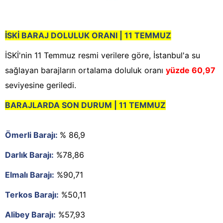
İSKİ BARAJ DOLULUK ORANI | 11 TEMMUZ
İSKİ'nin 11 Temmuz resmi verilere göre, İstanbul'a su
sağlayan barajların ortalama doluluk oranı
yüzde 60,97
seviyesine geriledi.
BARAJLARDA SON DURUM | 11 TEMMUZ
Ömerli Barajı:
% 86,9
Darlık Barajı:
%78,86
Elmalı Barajı:
%90,71
Terkos Barajı:
%50,11
Alibey Barajı:
%57,93