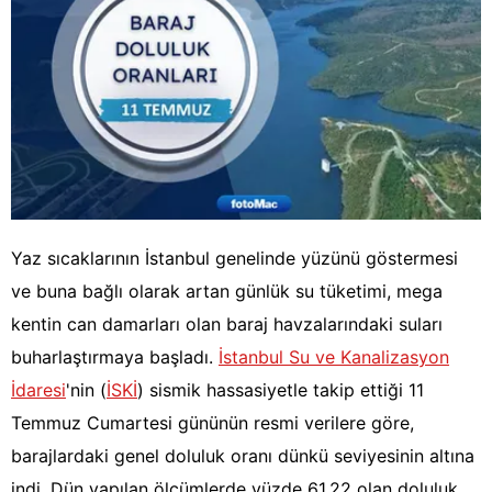
Yaz sıcaklarının İstanbul genelinde yüzünü göstermesi
ve buna bağlı olarak artan günlük su tüketimi, mega
kentin can damarları olan baraj havzalarındaki suları
buharlaştırmaya başladı.
İstanbul Su ve Kanalizasyon
İdaresi
'nin (
İSKİ
) sismik hassasiyetle takip ettiği 11
Temmuz Cumartesi gününün resmi verilere göre,
barajlardaki genel doluluk oranı dünkü seviyesinin altına
indi. Dün yapılan ölçümlerde yüzde 61,22 olan doluluk