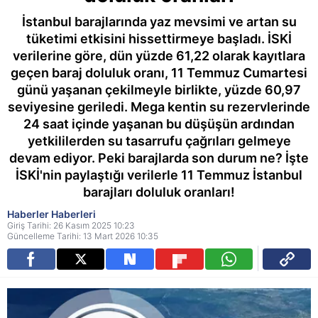
İstanbul barajlarında yaz mevsimi ve artan su
tüketimi etkisini hissettirmeye başladı. İSKİ
verilerine göre, dün yüzde 61,22 olarak kayıtlara
geçen baraj doluluk oranı, 11 Temmuz Cumartesi
günü yaşanan çekilmeyle birlikte, yüzde 60,97
seviyesine geriledi. Mega kentin su rezervlerinde
24 saat içinde yaşanan bu düşüşün ardından
yetkililerden su tasarrufu çağrıları gelmeye
devam ediyor. Peki barajlarda son durum ne? İşte
İSKİ'nin paylaştığı verilerle 11 Temmuz İstanbul
barajları doluluk oranları!
Haberler Haberleri
Giriş Tarihi: 26 Kasım 2025 10:23
Güncelleme Tarihi: 13 Mart 2026 10:35