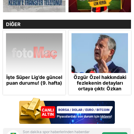
DİĞER
İşte Süper Lig'de güncel
Özgür Özel hakkındaki
puan durumu! (9. hafta)
fezlekenin detayları
ortaya çıktı: Özkan
Yalım’ın VIP araç ve
mavi valiz itirafları da
dosyada
Son dakika spor haberlerinden haberdar