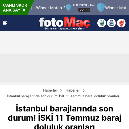
CANLI SKOR
6.8.2026 - Per
r Match 12
Winner Match 2
Winner Match 3
ANA SAYFA
22:00
Haberler
Haberler
İstanbul barajlarında son durum! İSKİ 11 Temmuz baraj doluluk oranları
İstanbul barajlarında son
durum! İSKİ 11 Temmuz baraj
doluluk oranları