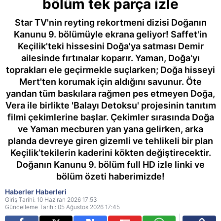
bölüm tek parça izle
Star TV'nin reyting rekortmeni dizisi Doğanın
Kanunu 9. bölümüyle ekrana geliyor! Saffet'in
Keçilik'teki hissesini Doğa'ya satması Demir
ailesinde fırtınalar koparır. Yaman, Doğa'yı
toprakları ele geçirmekle suçlarken; Doğa hisseyi
Mert'ten korumak için aldığını savunur. Öte
yandan tüm baskılara rağmen pes etmeyen Doğa,
Vera ile birlikte 'Balayı Detoksu' projesinin tanıtım
filmi çekimlerine başlar. Çekimler sırasında Doğa
ve Yaman mecburen yan yana gelirken, arka
planda devreye giren gizemli ve tehlikeli bir plan
Keçilik’tekilerin kaderini kökten değiştirecektir.
Doğanın Kanunu 9. bölüm full HD izle linki ve
bölüm özeti haberimizde!
Haberler Haberleri
Giriş Tarihi: 10 Haziran 2026 17:53
Güncelleme Tarihi: 05 Ağustos 2026 17:45