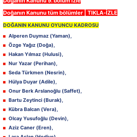
Doğanın Kanunu 9. bölüm izle
Doğanın Kanunu tüm bölümler | TIKLA-İZLE
DOĞANIN KANUNU OYUNCU KADROSU
Alperen Duymaz (Yaman),
Özge Yağız (Doğa),
Hakan Yılmaz (Hulusi),
Nur Yazar (Perihan),
Seda Türkmen (Nesrin),
Hülya Duyar (Adile),
Onur Berk Arslanoğlu (Saffet),
Bartu Zeytinci (Burak),
Kübra Balcan (Vera),
Olcay Yusufoğlu (Devin),
Aziz Caner (Eren),
Lara Aslan (Hediye),