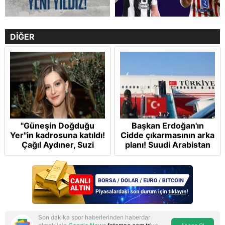
DİĞER
"Güneşin Doğduğu
Başkan Erdoğan'ın
Yer"in kadrosuna katıldı!
Cidde çıkarmasının arka
Çağıl Aydıner, Suzi
planı! Suudi Arabistan
karakteriyle geliyor
ve Pakistan'la Mekke
Anlaşması: "Tel Aviv için
'ölümcül ittifak"
Son dakika spor haberlerinden haberdar