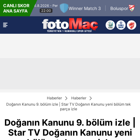
CANLI SKOR
6.8.2026 - Per
7.8.2026 - 
ch 2
Winner Match 3
Boluspor
ANA SAYFA
22:00
21:30
Haberler
Haberler
Doğanın Kanunu 9. bölüm izle | Star TV Doğanın Kanunu yeni bölüm tek
parça izle
Doğanın Kanunu 9. bölüm izle |
Star TV Doğanın Kanunu yeni