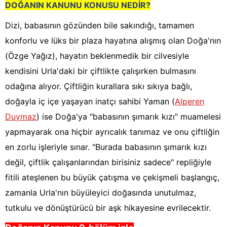
DOĞANIN KANUNU KONUSU NEDİR?
Dizi, babasının gözünden bile sakındığı, tamamen
konforlu ve lüks bir plaza hayatına alışmış olan Doğa'nın
(Özge Yağız), hayatın beklenmedik bir cilvesiyle
kendisini Urla'daki bir çiftlikte çalışırken bulmasını
odağına alıyor. Çiftliğin kurallara sıkı sıkıya bağlı,
doğayla iç içe yaşayan inatçı sahibi Yaman (
Alperen
Duymaz
) ise Doğa'ya "babasının şımarık kızı" muamelesi
yapmayarak ona hiçbir ayrıcalık tanımaz ve onu çiftliğin
en zorlu işleriyle sınar. "Burada babasının şımarık kızı
değil, çiftlik çalışanlarından birisiniz sadece" repliğiyle
fitili ateşlenen bu büyük çatışma ve çekişmeli başlangıç,
zamanla Urla'nın büyüleyici doğasında unutulmaz,
tutkulu ve dönüştürücü bir aşk hikayesine evrilecektir.