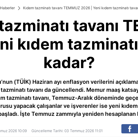
Haberler
Kıdem tazminatı tavanı TEMMUZ 2026 | Yeni kıdem tazminatı tava
tazminatı tavanı
ni kıdem tazminatı
kadar?
’nun (TÜİK) Haziran ayı enflasyon verilerini açıklama
m tazminatı tavanı da güncellendi. Memur maaş katsayı
m tazminatı tavanı, Temmuz-Aralık döneminde geçerli
urusu yapacak çalışanlar ve işverenler ise yeni kıdem
başladı. İşte Temmuz zammıyla yeniden hesaplanan k
emmuz 2026 10:09
Güncelleme Tarihi: 03 Temmuz 2026 11:01