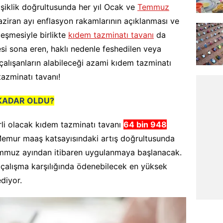
iklik doğrultusunda her yıl Ocak ve
Temmuz
Haziran ayı enflasyon rakamlarının açıklanması ve
eşmesiyle birlikte
kıdem tazminatı tavanı
da
si sona eren, haklı nedenle feshedilen veya
çalışanların alabileceği azami kıdem tazminatı
tazminatı tavanı!
 KADAR OLDU?
i olacak kıdem tazminatı tavanı
64 bin 948
Memur maaş katsayısındaki artış doğrultusunda
emmuz ayından itibaren uygulanmaya başlanacak.
ık çalışma karşılığında ödenebilecek en yüksek
diyor.