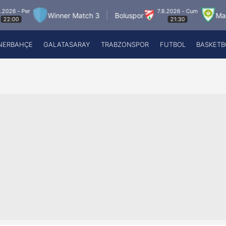
r
7.8.2026 - Cum
Winner Match 3
Boluspor
Manisa FK
21:30
NERBAHÇE
GALATASARAY
TRABZONSPOR
FUTBOL
BASKETB
Beşiktaş
A
Fenerbahçe
A
Galatasaray
A
Trabzonspor
A
Futbol
A
Basketbol
Ziraat Türkiye Kupası
DİZİ
Diğer Sporlar