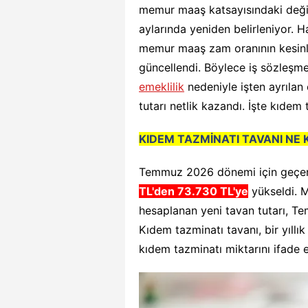
memur maaş katsayısındaki değiş
aylarında yeniden belirleniyor. 
memur maaş zam oranının kesinl
güncellendi. Böylece iş sözleşme
emeklilik
nedeniyle işten ayrılan 
tutarı netlik kazandı. İşte kıdem 
KIDEM TAZMİNATI TAVANI NE
Temmuz 2026 dönemi için geçerl
TL'den 73.730 TL'ye
yükseldi. 
hesaplanan yeni tavan tutarı, T
Kıdem tazminatı tavanı, bir yıll
kıdem tazminatı miktarını ifade e