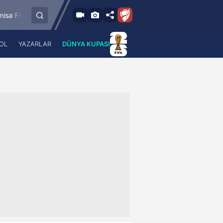
8.8.2026 - Cum
Bandırmaspor
İstanbulspor
Ümraniyesp
17:00
OL
YAZARLAR
DÜNYA KUPASI
 Haber
A Haber Radyo
 Spor
A Spor Radyo
TV
A News Radio
2TV
Radyo Turkuvaz
para
Turkuvaz Romantik
Turkuvaz Efsane
Vav Tv
Radyo Soft
Radyo Energy
Turkuvaz Anadolu