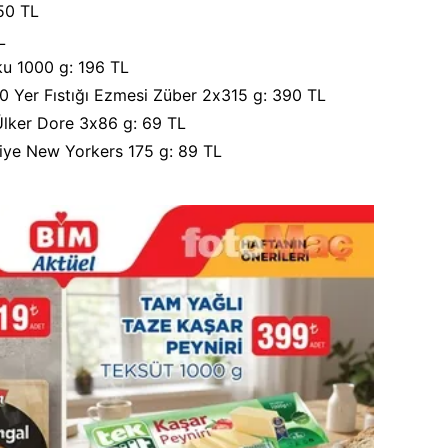
50 TL
L
ku 1000 g: 196 TL
0 Yer Fıstığı Ezmesi Züber 2x315 g: 390 TL
 Ülker Dore 3x86 g: 69 TL
iye New Yorkers 175 g: 89 TL