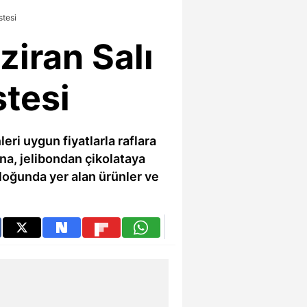
stesi
ziran Salı
stesi
eri uygun fiyatlarla raflara
na, jelibondan çikolataya
aloğunda yer alan ürünler ve