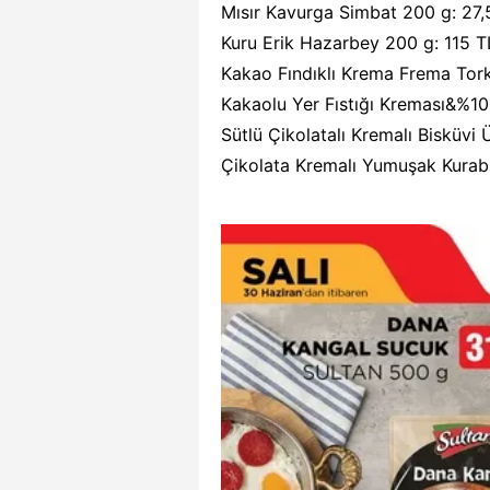
Mısır Kavurga Simbat 200 g: 27,
Kuru Erik Hazarbey 200 g: 115 T
Kakao Fındıklı Krema Frema Tor
Kakaolu Yer Fıstığı Kreması&%10
Sütlü Çikolatalı Kremalı Bisküvi
Çikolata Kremalı Yumuşak Kurab