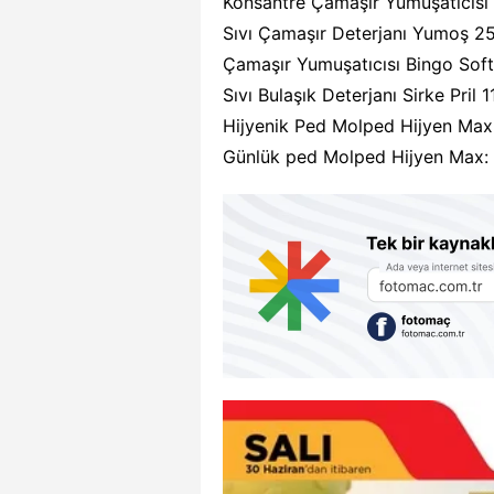
Konsantre Çamaşır Yumuşatıcısı
Sıvı Çamaşır Deterjanı Yumoş 2
Çamaşır Yumuşatıcısı Bingo Soft
Sıvı Bulaşık Deterjanı Sirke Pril 
Hijyenik Ped Molped Hijyen Max
Günlük ped Molped Hijyen Max: