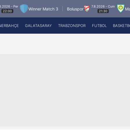
7.8.2026 - Cum
Winner Match 3
Boluspor
Manisa FK
21:30
NERBAHÇE
GALATASARAY
TRABZONSPOR
FUTBOL
BASKETB
Beşiktaş
A
Fenerbahçe
A
Galatasaray
A
Trabzonspor
A
Futbol
A
Basketbol
Ziraat Türkiye Kupası
DİZİ
Diğer Sporlar