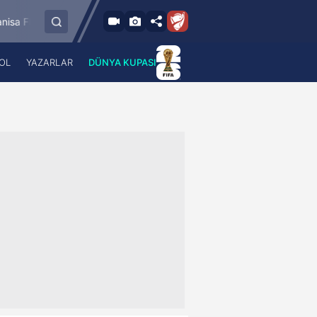
8.8.2026 - Cum
Bandırmaspor
İstanbulspor
Ümraniyespor
17:00
OL
YAZARLAR
DÜNYA KUPASI
 Haber
A Haber Radyo
 Spor
A Spor Radyo
TV
A News Radio
2TV
Radyo Turkuvaz
para
Turkuvaz Romantik
Turkuvaz Efsane
Vav Tv
Radyo Soft
Radyo Energy
Turkuvaz Anadolu