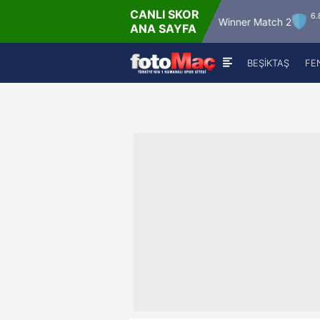
CANLI SKOR
2026 - Per
6.8.2026 - Per
Winner Match 12
Winner Match 2
ANA SAYFA
16:00
22:00
BEŞİKTAŞ
FE