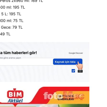
 Peros 2x960 ml: 169 TL
500 ml: 195 TL
 5 L: 195 TL
1100 ml: 75 TL
 Gece: 79 TL
 49 TL