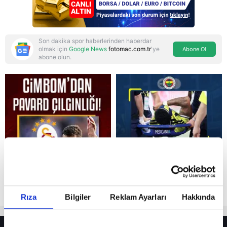
Son dakika spor haberlerinden haberdar
olmak için
Google News
fotomac.com.tr
'ye
Abone Ol
abone olun.
Reddet
Rıza
Bilgiler
Reklam Ayarları
Hakkında