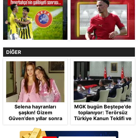
DİĞER
Selena hayranları
MGK bugün Beştepe'de
şaşkın! Gizem
toplanıyor: Terörsüz
Güven'den yıllar sonra
Türkiye Kanun Teklifi ve
gelen Cansu Demirci
bölgesel güvenlik
itirafı! "Konuşmuyoruz"
başlıkları masada