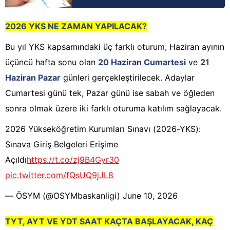
2026 YKS NE ZAMAN YAPILACAK?
Bu yıl YKS kapsamındaki üç farklı oturum, Haziran ayının
üçüncü hafta sonu olan
20 Haziran Cumartesi
ve
21
Haziran Pazar
günleri gerçekleştirilecek. Adaylar
Cumartesi günü tek, Pazar günü ise sabah ve öğleden
sonra olmak üzere iki farklı oturuma katılım sağlayacak.
2026 Yükseköğretim Kurumları Sınavı (2026-YKS):
Sınava Giriş Belgeleri Erişime
Açıldı
https://t.co/zj9B4Gyr30
pic.twitter.com/fQsUQ9jJL8
— ÖSYM (@OSYMbaskanligi)
June 10, 2026
TYT, AYT VE YDT SAAT KAÇTA BAŞLAYACAK, KAÇ