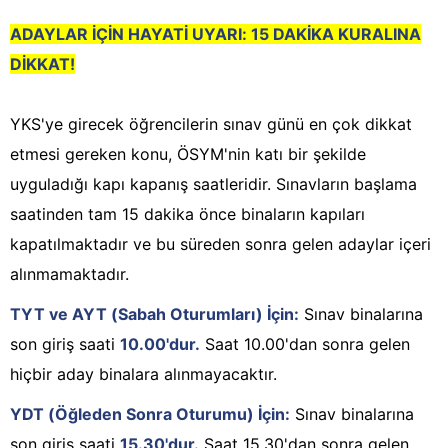
ADAYLAR İÇİN HAYATİ UYARI: 15 DAKİKA KURALINA
DİKKAT!
YKS'ye girecek öğrencilerin sınav günü en çok dikkat
etmesi gereken konu, ÖSYM'nin katı bir şekilde
uyguladığı kapı kapanış saatleridir. Sınavların başlama
saatinden tam 15 dakika önce binaların kapıları
kapatılmaktadır ve bu süreden sonra gelen adaylar içeri
alınmamaktadır.
TYT ve AYT (Sabah Oturumları) İçin:
Sınav binalarına
son giriş saati
10.00'dur.
Saat 10.00'dan sonra gelen
hiçbir aday binalara alınmayacaktır.
YDT (Öğleden Sonra Oturumu) İçin:
Sınav binalarına
son giriş saati
15.30'dur.
Saat 15.30'dan sonra gelen