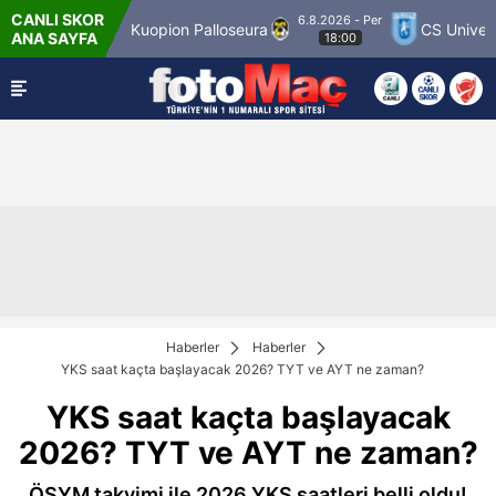
CANLI SKOR
6.8.2026 - Per
Match 12
Kuopion Palloseura
CS Universitat
ANA SAYFA
18:00
Haberler
Haberler
YKS saat kaçta başlayacak 2026? TYT ve AYT ne zaman?
YKS saat kaçta başlayacak
2026? TYT ve AYT ne zaman?
ÖSYM takvimi ile 2026 YKS saatleri belli oldu!