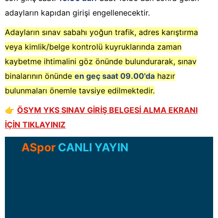
adayların kapıdan girişi engellenecektir.
Adayların sınav sabahı yoğun trafik, adres karıştırma
veya kimlik/belge kontrolü kuyruklarında zaman
kaybetme ihtimalini göz önünde bulundurarak, sınav
binalarının önünde
en geç saat 09.00'da
hazır
bulunmaları önemle tavsiye edilmektedir.
👉
ÖSYM YKS SINAV GİRİŞ BELGESİ ALMA EKRANI
İÇİN TIKLAYINIZ
ASpor
CANLI YAYIN