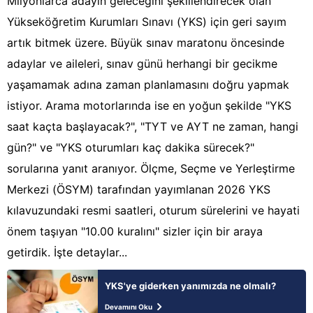
Milyonlarca adayın geleceğini şekillendirecek olan
Yükseköğretim Kurumları Sınavı (YKS) için geri sayım
artık bitmek üzere. Büyük sınav maratonu öncesinde
adaylar ve aileleri, sınav günü herhangi bir gecikme
yaşamamak adına zaman planlamasını doğru yapmak
istiyor. Arama motorlarında ise en yoğun şekilde "YKS
saat kaçta başlayacak?", "TYT ve AYT ne zaman, hangi
gün?" ve "YKS oturumları kaç dakika sürecek?"
sorularına yanıt aranıyor. Ölçme, Seçme ve Yerleştirme
Merkezi (ÖSYM) tarafından yayımlanan 2026 YKS
kılavuzundaki resmi saatleri, oturum sürelerini ve hayati
önem taşıyan "10.00 kuralını" sizler için bir araya
getirdik. İşte detaylar...
YKS'ye giderken yanımızda ne olmalı?
Devamını Oku