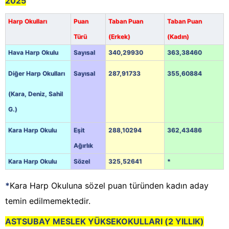
2025
Harp Okulları
Puan
Taban Puan
Taban Puan
Türü
(Erkek)
(Kadın)
Hava Harp Okulu
Sayısal
340,29930
363,38460
Diğer Harp Okulları
Sayısal
287,91733
355,60884
(Kara, Deniz, Sahil
G.)
Kara Harp Okulu
Eşit
288,10294
362,43486
Ağırlık
Kara Harp Okulu
Sözel
325,52641
*
*
Kara Harp Okuluna sözel puan türünden kadın aday
temin edilmemektedir.
ASTSUBAY MESLEK YÜKSEKOKULLARI (2 YILLIK)