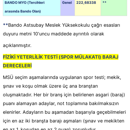
BANDO MYO (Tercihleri
Genel
222,68338
**
arasında Bando Olan)
**
Bando Astsubay Meslek Yüksekokulu çağrı esasları
duyuru metni 10'uncu maddede ayrıntılı olarak
açıklanmıştır.
FİZİKİ YETERLİLİK TESTİ (SPOR MÜLAKATI) BARAJ
DERECELERİ
MSÜ seçim aşamalarında uygulanan spor testi; mekik,
şınav ve koşu olmak üzere üç ana branştan
oluşmaktadır. Her bir branş için belirlenen asgari (baraj)
puanı alamayan adaylar, not toplamına bakılmaksızın
elenirler. Adayların bu aşamadan başarıyla geçebilmeleri
için en az iki branşta barajı aşmaları (şınav ve mekikten
en az 1, koşudan en az 2 puan) zorunludur.