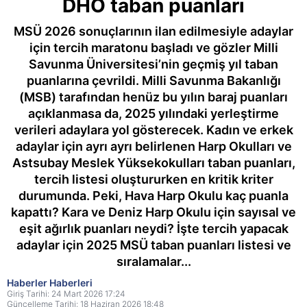
DHO taban puanları
MSÜ 2026 sonuçlarının ilan edilmesiyle adaylar
için tercih maratonu başladı ve gözler Milli
Savunma Üniversitesi’nin geçmiş yıl taban
puanlarına çevrildi. Milli Savunma Bakanlığı
(MSB) tarafından henüz bu yılın baraj puanları
açıklanmasa da, 2025 yılındaki yerleştirme
verileri adaylara yol gösterecek. Kadın ve erkek
adaylar için ayrı ayrı belirlenen Harp Okulları ve
Astsubay Meslek Yüksekokulları taban puanları,
tercih listesi oluştururken en kritik kriter
durumunda. Peki, Hava Harp Okulu kaç puanla
kapattı? Kara ve Deniz Harp Okulu için sayısal ve
eşit ağırlık puanları neydi? İşte tercih yapacak
adaylar için 2025 MSÜ taban puanları listesi ve
sıralamalar...
Haberler Haberleri
Giriş Tarihi: 24 Mart 2026 17:24
Güncelleme Tarihi: 18 Haziran 2026 18:48