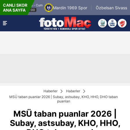
CANLI SKOR
8.8.2026 - Cum
8.
Mardin 1969 Spor
Özbelsan Sivasspor
ANA SAYFA
19:00
Haberler
Haberler
MSÜ taban puanlar 2026 | Subay, astsubay, KHO, HHO, DHO taban
puanları
MSÜ taban puanlar 2026 |
Subay, astsubay, KHO, HHO,