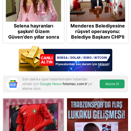
Selena hayranları
Menderes Belediyesine
şaşkın! Gizem
rüşvet operasyonu:
Güven'den yıllar sonra
Belediye Başkanı CHP'li
gelen Cansu Demirci
İlkay Çiçek tutuklandı
itirafı! "Konuşmuyoruz"
Son dakika spor haberlerinden haberdar
olmak için
Google News
fotomac.com.tr
'ye
Abone Ol
abone olun.
Reddet