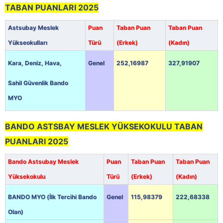
TABAN PUANLARI 2025
Astsubay Meslek
Puan
Taban Puan
Taban Puan
Yükseokulları
Türü
(Erkek)
(Kadın)
Kara, Deniz, Hava,
Genel
252,16987
327,91907
Sahil Güvenlik Bando
MYO
BANDO ASTSBAY MESLEK YÜKSEKOKULU TABAN
PUANLARI 2025
Bando Astsubay Meslek
Puan
Taban Puan
Taban Puan
Yüksekokulu
Türü
(Erkek)
(Kadın)
BANDO MYO (İlk Tercihi Bando
Genel
115,98379
222,68338
Olan)