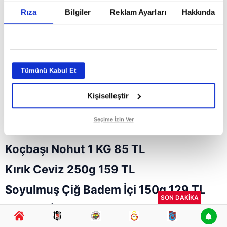
Rıza
Bilgiler
Reklam Ayarları
Hakkında
Tümünü Kabul Et
Kişiselleştir
Dermason Fasulye 1 KG 85 TL
Seçime İzin Ver
Aşurelik Buğday 1 KG 39,50 TL
Koçbaşı Nohut 1 KG 85 TL
Kırık Ceviz 250g 159 TL
Soyulmuş Çiğ Badem İçi 150g 129 TL
SON DAKİKA
Kıyılmış İç Fındık 100g 99,50 TL