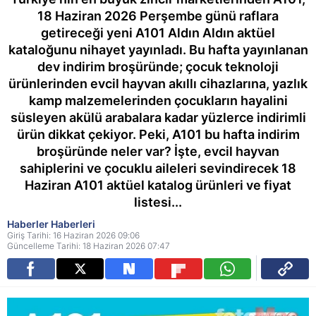
18 Haziran 2026 Perşembe günü raflara
getireceği yeni A101 Aldın Aldın aktüel
kataloğunu nihayet yayınladı. Bu hafta yayınlanan
dev indirim broşüründe; çocuk teknoloji
ürünlerinden evcil hayvan akıllı cihazlarına, yazlık
kamp malzemelerinden çocukların hayalini
süsleyen akülü arabalara kadar yüzlerce indirimli
ürün dikkat çekiyor. Peki, A101 bu hafta indirim
broşüründe neler var? İşte, evcil hayvan
sahiplerini ve çocuklu aileleri sevindirecek 18
Haziran A101 aktüel katalog ürünleri ve fiyat
listesi...
Haberler Haberleri
Giriş Tarihi: 16 Haziran 2026 09:06
Güncelleme Tarihi: 18 Haziran 2026 07:47