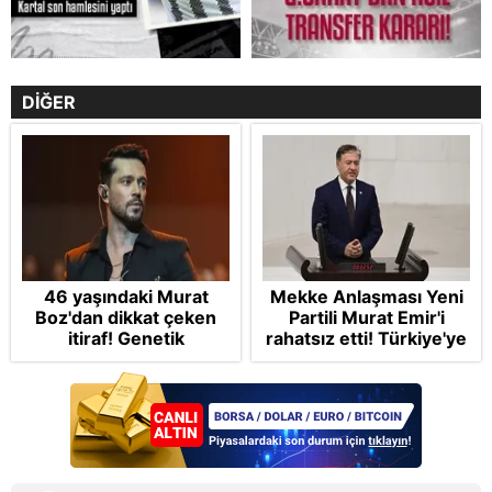
DİĞER
46 yaşındaki Murat
Mekke Anlaşması Yeni
Boz'dan dikkat çeken
Partili Murat Emir'i
itiraf! Genetik
rahatsız etti! Türkiye'ye
korkusunu açıkladı
"paralı muhafız" rolü
biçti