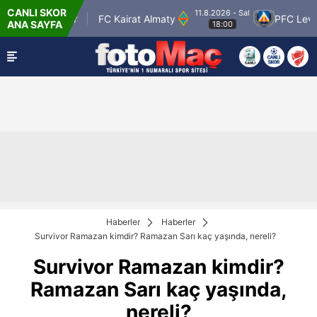
CANLI SKOR
11.8.2026 - Sal
Petrolspor
FC Kairat Almaty
PFC Levski So
ANA SAYFA
18:00
Haberler
Haberler
Survivor Ramazan kimdir? Ramazan Sarı kaç yaşında, nereli?
Survivor Ramazan kimdir?
Ramazan Sarı kaç yaşında,
nereli?