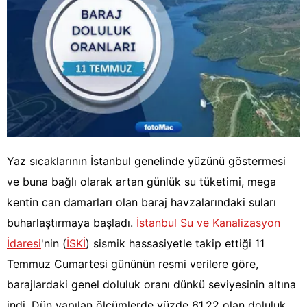
Yaz sıcaklarının İstanbul genelinde yüzünü göstermesi
ve buna bağlı olarak artan günlük su tüketimi, mega
kentin can damarları olan baraj havzalarındaki suları
buharlaştırmaya başladı.
İstanbul Su ve Kanalizasyon
İdaresi
'nin (
İSKİ
) sismik hassasiyetle takip ettiği 11
Temmuz Cumartesi gününün resmi verilere göre,
barajlardaki genel doluluk oranı dünkü seviyesinin altına
indi. Dün yapılan ölçümlerde yüzde 61,22 olan doluluk