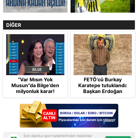
DİĞER
“Var Mısın Yok
FETÖ’cü Burkay
Musun”da Bilge’den
Karatepe tutuklandı:
milyonluk karar!
Başkan Erdoğan
şikayetçi oldu! 5 suçtan
dava talebi
Son dakika spor haberlerinden haberdar