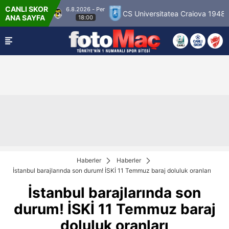
CANLI SKOR
6.8.2026 - Per
alloseura
CS Universitatea Craiova 1948
FC 
ANA SAYFA
18:00
Haberler
Haberler
İstanbul barajlarında son durum! İSKİ 11 Temmuz baraj doluluk oranları
İstanbul barajlarında son
durum! İSKİ 11 Temmuz baraj
doluluk oranları