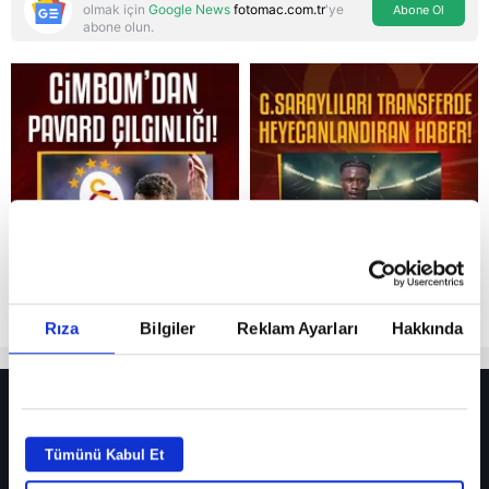
olmak için
Google News
fotomac.com.tr
'ye
Abone Ol
abone olun.
Reddet
Rıza
Bilgiler
Reklam Ayarları
Hakkında
HER YERDE!
Fenerbahçe’de sürpriz ayrılık ihtimali! Devre arasında gelmişti
Tümünü Kabul Et
Fenerbahçe’nin yeni transferi Mason Greenwood için olay sözler!