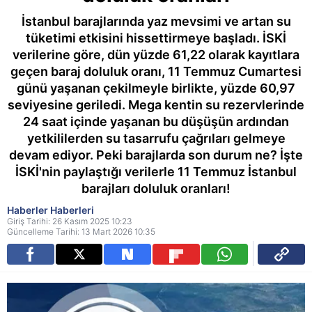
İstanbul barajlarında yaz mevsimi ve artan su
tüketimi etkisini hissettirmeye başladı. İSKİ
verilerine göre, dün yüzde 61,22 olarak kayıtlara
geçen baraj doluluk oranı, 11 Temmuz Cumartesi
günü yaşanan çekilmeyle birlikte, yüzde 60,97
seviyesine geriledi. Mega kentin su rezervlerinde
24 saat içinde yaşanan bu düşüşün ardından
yetkililerden su tasarrufu çağrıları gelmeye
devam ediyor. Peki barajlarda son durum ne? İşte
İSKİ'nin paylaştığı verilerle 11 Temmuz İstanbul
barajları doluluk oranları!
Haberler Haberleri
Giriş Tarihi: 26 Kasım 2025 10:23
Güncelleme Tarihi: 13 Mart 2026 10:35