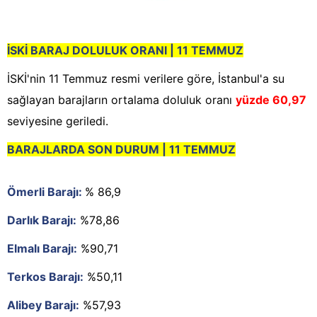
İSKİ BARAJ DOLULUK ORANI | 11 TEMMUZ
İSKİ'nin 11 Temmuz resmi verilere göre, İstanbul'a su
sağlayan barajların ortalama doluluk oranı
yüzde 60,97
seviyesine geriledi.
BARAJLARDA SON DURUM | 11 TEMMUZ
Ömerli Barajı:
% 86,9
Darlık Barajı:
%78,86
Elmalı Barajı:
%90,71
Terkos Barajı:
%50,11
Alibey Barajı:
%57,93