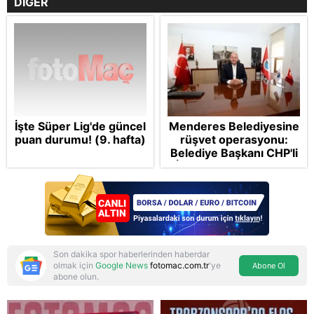
DİĞER
İşte Süper Lig'de güncel
Menderes Belediyesine
puan durumu! (9. hafta)
rüşvet operasyonu:
Belediye Başkanı CHP'li
İlkay Çiçek tutuklandı
Son dakika spor haberlerinden haberdar
olmak için
Google News
fotomac.com.tr
'ye
Abone Ol
abone olun.