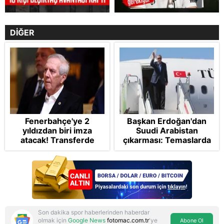
DİĞER
Fenerbahçe'ye 2
Başkan Erdoğan'dan
yıldızdan biri imza
Suudi Arabistan
atacak! Transferde
çıkarması: Temaslarda
golcü harekatı...
bulunacak
Son dakika spor haberlerinden haberdar
olmak için
Google News
fotomac.com.tr
'ye
Abone Ol