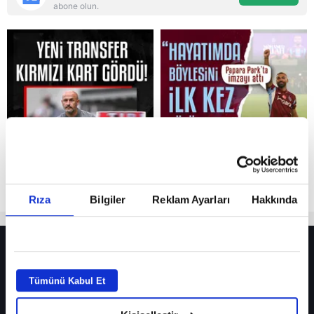
abone olun.
Reddet
Rıza
Bilgiler
Reklam Ayarları
Hakkında
HER YERDE!
Fenerbahçe’de sürpriz ayrılık ihtimali! Devre arasında gelmişti
Tümünü Kabul Et
Fenerbahçe’nin yeni transferi Mason Greenwood için olay sözler!