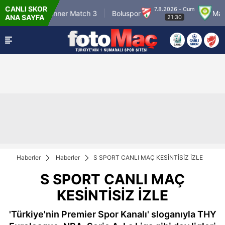
CANLI SKOR
 - Per
7.8.2026 - Cum
Winner Match 3
Boluspor
Manisa
ANA SAYFA
0
21:30
Haberler
Haberler
S SPORT CANLI MAÇ KESİNTİSİZ İZLE
S SPORT CANLI MAÇ
KESİNTİSİZ İZLE
'Türkiye'nin Premier Spor Kanalı' sloganıyla THY