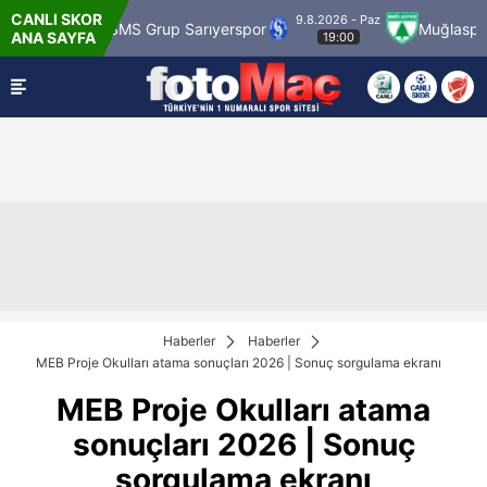
CANLI SKOR
9.8.2026 - Paz
ümrük
SMS Grup Sarıyerspor
Muğlaspor
ANA SAYFA
19:00
Haberler
Haberler
MEB Proje Okulları atama sonuçları 2026 | Sonuç sorgulama ekranı
MEB Proje Okulları atama
sonuçları 2026 | Sonuç
sorgulama ekranı