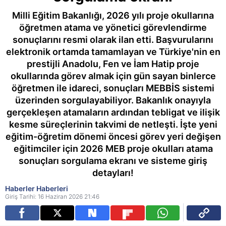
Milli Eğitim Bakanlığı, 2026 yılı proje okullarına
öğretmen atama ve yönetici görevlendirme
sonuçlarını resmi olarak ilan etti. Başvurularını
elektronik ortamda tamamlayan ve Türkiye'nin en
prestijli Anadolu, Fen ve İam Hatip proje
okullarında görev almak için gün sayan binlerce
öğretmen ile idareci, sonuçları MEBBİS sistemi
üzerinden sorgulayabiliyor. Bakanlık onayıyla
gerçekleşen atamaların ardından tebligat ve ilişik
kesme süreçlerinin takvimi de netleşti. İşte yeni
eğitim-öğretim dönemi öncesi görev yeri değişen
eğitimciler için 2026 MEB proje okulları atama
sonuçları sorgulama ekranı ve sisteme giriş
detayları!
Haberler Haberleri
Giriş Tarihi: 16 Haziran 2026 21:46