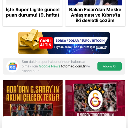
İşte Süper Lig'de güncel
Bakan Fidan'dan Mekke
puan durumu! (9. hafta)
Anlaşması ve Kıbrıs'ta
iki devletli çözüm
mesajı: Bize
saldırmayan hiçbir ülke
hedefimizde değil
Son dakika spor haberlerinden haberdar
olmak için
Google News
fotomac.com.tr
'ye
Abone Ol
abone olun.
Reddet