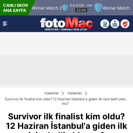
CANLI SKOR
6.8.2026 - Per
tch 12
Winner Match 2
Winner Match 3
B
ANA SAYFA
22:00
Haberler
Haberler
Survivor ilk finalist kim oldu? 12 Haziran İstanbul'a giden ilk isim belli oldu
mu?
Survivor ilk finalist kim oldu?
12 Haziran İstanbul'a giden ilk