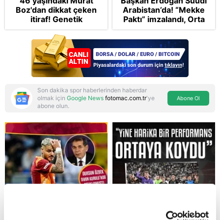
46 yaşındaki Murat
Başkan Erdoğan Suudi
Boz'dan dikkat çeken
Arabistan’da! “Mekke
itiraf! Genetik
Paktı” imzalandı, Orta
korkusunu açıkladı
Doğu’nun kaderi
şekilleniyor
Son dakika spor haberlerinden haberdar
olmak için
Google News
fotomac.com.tr
'ye
Abone Ol
abone olun.
Reddet