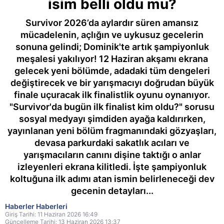
isim belli oldu mu?
Survivor 2026’da aylardır süren amansız
mücadelenin, açlığın ve uykusuz gecelerin
sonuna gelindi; Dominik'te artık şampiyonluk
meşalesi yakılıyor! 12 Haziran akşamı ekrana
gelecek yeni bölümde, adadaki tüm dengeleri
değiştirecek ve bir yarışmacıyı doğrudan büyük
finale uçuracak ilk finalistlik oyunu oynanıyor.
"Survivor'da bugün ilk finalist kim oldu?" sorusu
sosyal medyayı şimdiden ayağa kaldırırken,
yayınlanan yeni bölüm fragmanındaki gözyaşları,
devasa parkurdaki sakatlık acıları ve
yarışmacıların canını dişine taktığı o anlar
izleyenleri ekrana kilitledi. İşte şampiyonluk
koltuğuna ilk adımı atan ismin belirleneceği dev
gecenin detayları...
Haberler Haberleri
Giriş Tarihi: 11 Haziran 2026 16:49
Güncelleme Tarihi: 13 Haziran 2026 13:37