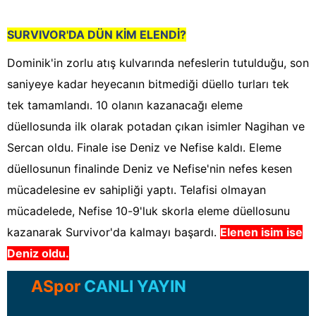
SURVIVOR'DA DÜN KİM ELENDİ?
Dominik'in zorlu atış kulvarında nefeslerin tutulduğu, son
saniyeye kadar heyecanın bitmediği düello turları tek
tek tamamlandı. 10 olanın kazanacağı eleme
düellosunda ilk olarak potadan çıkan isimler Nagihan ve
Sercan oldu. Finale ise Deniz ve Nefise kaldı. Eleme
düellosunun finalinde Deniz ve Nefise'nin nefes kesen
mücadelesine ev sahipliği yaptı. Telafisi olmayan
mücadelede, Nefise 10-9'luk skorla eleme düellosunu
kazanarak Survivor'da kalmayı başardı.
Elenen isim ise
Deniz oldu.
ASpor
CANLI YAYIN