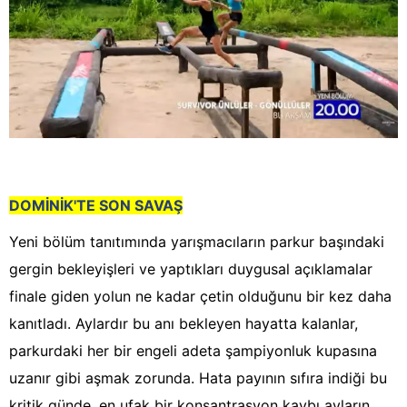
DOMİNİK'TE SON SAVAŞ
Yeni bölüm tanıtımında yarışmacıların parkur başındaki
gergin bekleyişleri ve yaptıkları duygusal açıklamalar
finale giden yolun ne kadar çetin olduğunu bir kez daha
kanıtladı. Aylardır bu anı bekleyen hayatta kalanlar,
parkurdaki her bir engeli adeta şampiyonluk kupasına
uzanır gibi aşmak zorunda. Hata payının sıfıra indiği bu
kritik günde, en ufak bir konsantrasyon kaybı ayların