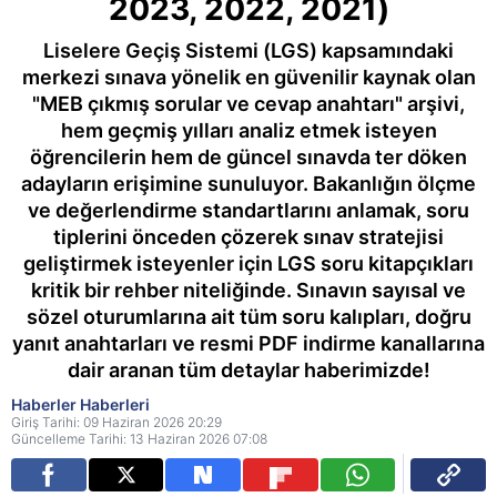
2023, 2022, 2021)
Liselere Geçiş Sistemi (LGS) kapsamındaki
merkezi sınava yönelik en güvenilir kaynak olan
"MEB çıkmış sorular ve cevap anahtarı" arşivi,
hem geçmiş yılları analiz etmek isteyen
öğrencilerin hem de güncel sınavda ter döken
adayların erişimine sunuluyor. Bakanlığın ölçme
ve değerlendirme standartlarını anlamak, soru
tiplerini önceden çözerek sınav stratejisi
geliştirmek isteyenler için LGS soru kitapçıkları
kritik bir rehber niteliğinde. Sınavın sayısal ve
sözel oturumlarına ait tüm soru kalıpları, doğru
yanıt anahtarları ve resmi PDF indirme kanallarına
dair aranan tüm detaylar haberimizde!
Haberler Haberleri
Giriş Tarihi: 09 Haziran 2026 20:29
Güncelleme Tarihi: 13 Haziran 2026 07:08