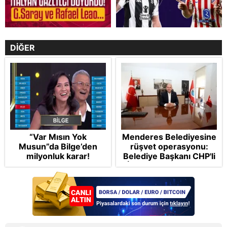
DİĞER
“Var Mısın Yok
Menderes Belediyesine
Musun”da Bilge’den
rüşvet operasyonu:
milyonluk karar!
Belediye Başkanı CHP'li
İlkay Çiçek tutuklandı