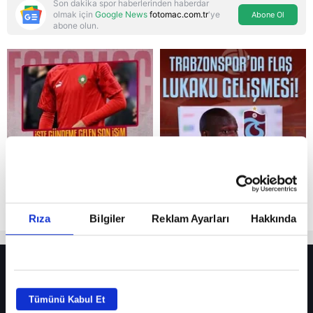
Son dakika spor haberlerinden haberdar
olmak için
Google News
fotomac.com.tr
'ye
Abone Ol
abone olun.
Reddet
Rıza
Bilgiler
Reklam Ayarları
Hakkında
HER YERDE!
Fenerbahçe’de sürpriz ayrılık ihtimali! Devre arasında gelmişti
Tümünü Kabul Et