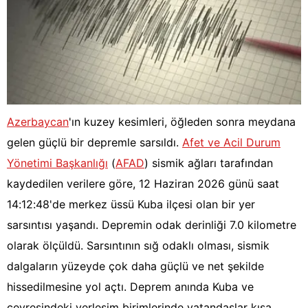
Azerbaycan
'ın kuzey kesimleri, öğleden sonra meydana
gelen güçlü bir depremle sarsıldı.
Afet ve Acil Durum
Yönetimi Başkanlığı
(
AFAD
) sismik ağları tarafından
kaydedilen verilere göre, 12 Haziran 2026 günü saat
14:12:48'de merkez üssü Kuba ilçesi olan bir yer
sarsıntısı yaşandı. Depremin odak derinliği 7.0 kilometre
olarak ölçüldü. Sarsıntının sığ odaklı olması, sismik
dalgaların yüzeyde çok daha güçlü ve net şekilde
hissedilmesine yol açtı. Deprem anında Kuba ve
çevresindeki yerleşim birimlerinde vatandaşlar kısa