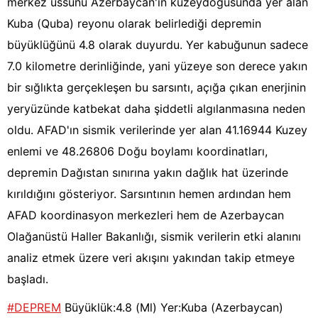
merkez üssünü Azerbaycan'ın kuzeydoğusunda yer alan
Kuba (Quba) reyonu olarak belirlediği depremin
büyüklüğünü 4.8 olarak duyurdu. Yer kabuğunun sadece
7.0 kilometre derinliğinde, yani yüzeye son derece yakın
bir sığlıkta gerçekleşen bu sarsıntı, açığa çıkan enerjinin
yeryüzünde katbekat daha şiddetli algılanmasına neden
oldu. AFAD'ın sismik verilerinde yer alan 41.16944 Kuzey
enlemi ve 48.26806 Doğu boylamı koordinatları,
depremin Dağıstan sınırına yakın dağlık hat üzerinde
kırıldığını gösteriyor. Sarsıntının hemen ardından hem
AFAD koordinasyon merkezleri hem de Azerbaycan
Olağanüstü Haller Bakanlığı, sismik verilerin etki alanını
analiz etmek üzere veri akışını yakından takip etmeye
başladı.
#DEPREM
Büyüklük:4.8 (Ml) Yer:Kuba (Azerbaycan)