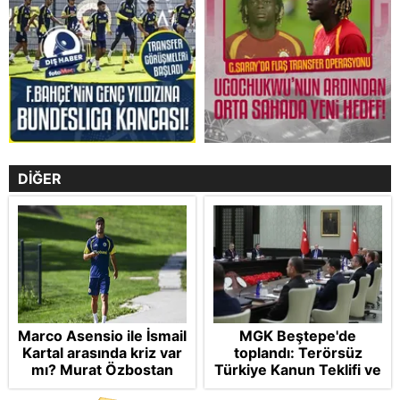
DİĞER
Marco Asensio ile İsmail
MGK Beştepe'de
Kartal arasında kriz var
toplandı: Terörsüz
mı? Murat Özbostan
Türkiye Kanun Teklifi ve
analiz etti: Egoları da
bölgesel güvenlik