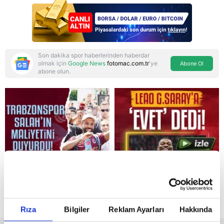
yönetmelisiniz
başlıkları masada
Son dakika spor haberlerinden haberdar
olmak için
Google News
fotomac.com.tr
'ye
Abone Ol
abone olun.
Reddet
Rıza
Bilgiler
Reklam Ayarları
Hakkında