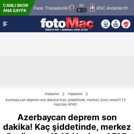
CANLI SKOR
89'
Pafos FC
Paok Thessaloniki
RSC Anderlecht
F
ANA SAYFA
0
-
1
Haberler
Haberler
Azerbaycan deprem son dakika! Kaç şiddetinde, merkez üssü neresi? 12
Haziran AFAD
Azerbaycan deprem son
dakika! Kaç şiddetinde, merkez