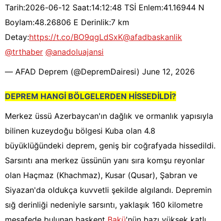
Tarih:2026-06-12 Saat:14:12:48 TSİ Enlem:41.16944 N
Boylam:48.26806 E Derinlik:7 km
Detay:
https://t.co/BO9qgLdSxK
@afadbaskanlik
@trthaber
@anadoluajansi
— AFAD Deprem (@DepremDairesi)
June 12, 2026
DEPREM HANGİ BÖLGELERDEN HİSSEDİLDİ?
Merkez üssü Azerbaycan'ın dağlık ve ormanlık yapısıyla
bilinen kuzeydoğu bölgesi Kuba olan 4.8
büyüklüğündeki deprem, geniş bir coğrafyada hissedildi.
Sarsıntı ana merkez üssünün yanı sıra komşu reyonlar
olan Haçmaz (Khachmaz), Kusar (Qusar), Şabran ve
Siyazan'da oldukça kuvvetli şekilde algılandı. Depremin
sığ derinliği nedeniyle sarsıntı, yaklaşık 160 kilometre
mesafede bulunan başkent
Bakü
'nün bazı yüksek katlı