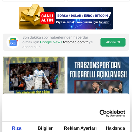
gelen Cansu Demirci
Arabistan ve
itirafı! "Konuşmuyoruz"
Pakistan'dan stratejik
güvenlik adımı:
Anlaşmanın tüm
detayları
Son dakika spor haberlerinden haberdar
olmak için
Google News
fotomac.com.tr
'ye
Abone Ol
abone olun.
Reddet
Rıza
Bilgiler
Reklam Ayarları
Hakkında