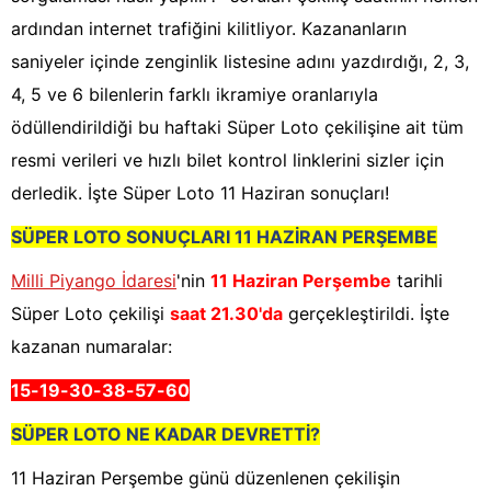
ardından internet trafiğini kilitliyor. Kazananların
saniyeler içinde zenginlik listesine adını yazdırdığı, 2, 3,
4, 5 ve 6 bilenlerin farklı ikramiye oranlarıyla
ödüllendirildiği bu haftaki Süper Loto çekilişine ait tüm
resmi verileri ve hızlı bilet kontrol linklerini sizler için
derledik. İşte Süper Loto 11 Haziran sonuçları!
SÜPER LOTO SONUÇLARI 11 HAZİRAN PERŞEMBE
Milli Piyango İdaresi
'nin
11 Haziran Perşembe
tarihli
Süper Loto çekilişi
saat 21.30'da
gerçekleştirildi. İşte
kazanan numaralar:
15-19-30-38-57-60
SÜPER LOTO NE KADAR DEVRETTİ?
11 Haziran Perşembe günü düzenlenen çekilişin