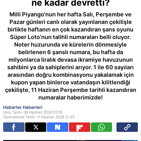
ne kadar devretti?
Milli Piyango'nun her hafta Salı, Perşembe ve
Pazar günleri canlı olarak yayınlanan çekilişle
birlikte haftanın en çok kazandıran şans oyunu
Süper Loto'nun talihli numaraları belli oluyor.
Noter huzurunda ve kürelerin dönmesiyle
belirlenen 6 şanslı numara, bu hafta da
milyonlarca liralık devasa ikramiye havuzunun
sahibini ya da sahiplerini arıyor. 1 ile 60 sayıları
arasından doğru kombinasyonu yakalamak için
kupon yapan binlerce vatandaşın kilitlendiği
çekilişte, 11 Haziran Perşembe tarihli kazandıran
numaralar haberimizde!
Haberler Haberleri
Giriş Tarihi: 08 Haziran 2026 01:05
Güncelleme Tarihi: 11 Haziran 2026 21:35