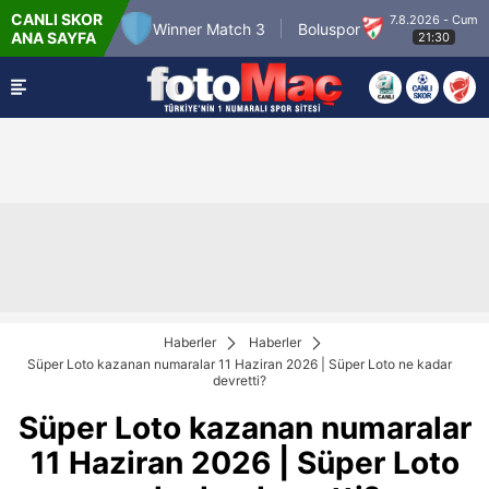
CANLI SKOR
.8.2026 - Per
7.8.2026 - Cum
Winner Match 3
Boluspor
M
ANA SAYFA
22:00
21:30
Haberler
Haberler
Süper Loto kazanan numaralar 11 Haziran 2026 | Süper Loto ne kadar
devretti?
Süper Loto kazanan numaralar
11 Haziran 2026 | Süper Loto