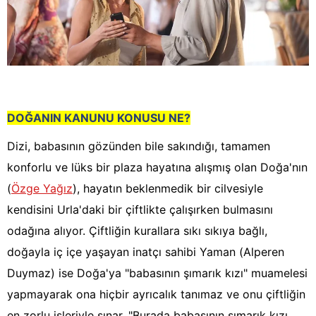
DOĞANIN KANUNU KONUSU NE?
Dizi, babasının gözünden bile sakındığı, tamamen
konforlu ve lüks bir plaza hayatına alışmış olan Doğa'nın
(
Özge Yağız
), hayatın beklenmedik bir cilvesiyle
kendisini Urla'daki bir çiftlikte çalışırken bulmasını
odağına alıyor. Çiftliğin kurallara sıkı sıkıya bağlı,
doğayla iç içe yaşayan inatçı sahibi Yaman (Alperen
Duymaz) ise Doğa'ya "babasının şımarık kızı" muamelesi
yapmayarak ona hiçbir ayrıcalık tanımaz ve onu çiftliğin
en zorlu işleriyle sınar. "Burada babasının şımarık kızı