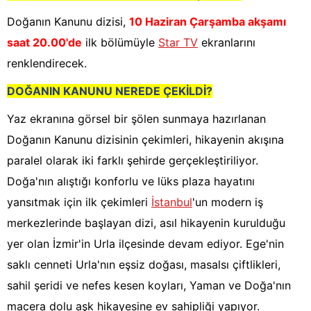
Doğanın Kanunu dizisi,
10 Haziran Çarşamba akşamı
saat 20.00'de
ilk bölümüyle
Star TV
ekranlarını
renklendirecek.
DOĞANIN KANUNU NEREDE ÇEKİLDİ?
Yaz ekranına görsel bir şölen sunmaya hazırlanan
Doğanın Kanunu dizisinin çekimleri, hikayenin akışına
paralel olarak iki farklı şehirde gerçekleştiriliyor.
Doğa'nın alıştığı konforlu ve lüks plaza hayatını
yansıtmak için ilk çekimleri
İstanbul
'un modern iş
merkezlerinde başlayan dizi, asıl hikayenin kurulduğu
yer olan İzmir'in Urla ilçesinde devam ediyor. Ege'nin
saklı cenneti Urla'nın eşsiz doğası, masalsı çiftlikleri,
sahil şeridi ve nefes kesen koyları, Yaman ve Doğa'nın
macera dolu aşk hikayesine ev sahipliği yapıyor.