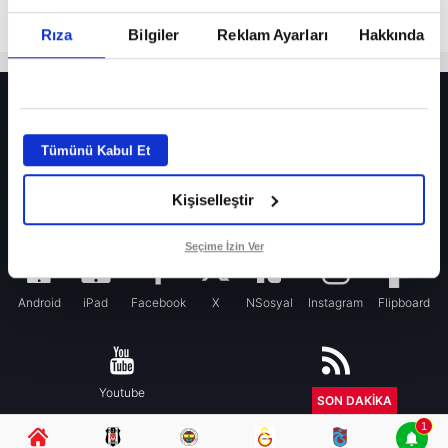
Rıza
Bilgiler
Reklam Ayarları
Hakkında
HER YERDE!
Fenerbahçe’de sürpriz ayrılık ihtimali! Devre arasında gelmişti
Tümünü Kabul Et
Fenerbahçe’nin yeni transferi Mason Greenwood için olay sözler!
Kişiselleştir
Galatasaray’da rota yeniden Thiago Almada!
iPhone
Seçime İzin Ver
Android
iPad
Facebook
X
NSosyal
Instagram
Flipboard
Youtube
RSS
SON DAKİKA
1