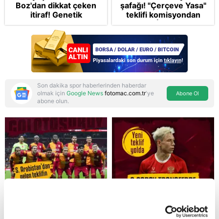
Boz'dan dikkat çeken
şafağı! "Çerçeve Yasa"
itiraf! Genetik
teklifi komisyondan
korkusunu açıkladı
geçti: İP ve Yeni
Parti'den provokasyon
Son dakika spor haberlerinden haberdar
olmak için
Google News
fotomac.com.tr
'ye
Abone Ol
abone olun.
Reddet