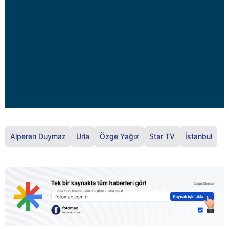
Alperen Duymaz
Urla
Özge Yağız
Star TV
İstanbul