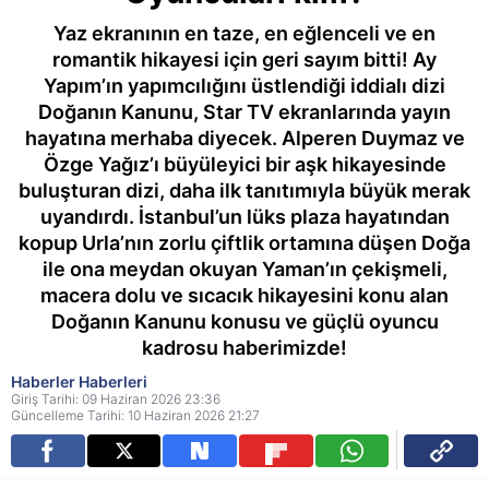
Yaz ekranının en taze, en eğlenceli ve en
romantik hikayesi için geri sayım bitti! Ay
Yapım’ın yapımcılığını üstlendiği iddialı dizi
Doğanın Kanunu, Star TV ekranlarında yayın
hayatına merhaba diyecek. Alperen Duymaz ve
Özge Yağız’ı büyüleyici bir aşk hikayesinde
buluşturan dizi, daha ilk tanıtımıyla büyük merak
uyandırdı. İstanbul’un lüks plaza hayatından
kopup Urla’nın zorlu çiftlik ortamına düşen Doğa
ile ona meydan okuyan Yaman’ın çekişmeli,
macera dolu ve sıcacık hikayesini konu alan
Doğanın Kanunu konusu ve güçlü oyuncu
kadrosu haberimizde!
Haberler Haberleri
Giriş Tarihi: 09 Haziran 2026 23:36
Güncelleme Tarihi: 10 Haziran 2026 21:27