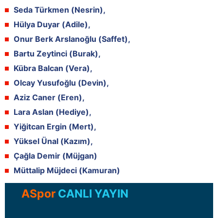
Seda Türkmen (Nesrin),
Hülya Duyar (Adile),
Onur Berk Arslanoğlu (Saffet),
Bartu Zeytinci (Burak),
Kübra Balcan (Vera),
Olcay Yusufoğlu (Devin),
Aziz Caner (Eren),
Lara Aslan (Hediye),
Yiğitcan Ergin (Mert),
Yüksel Ünal (Kazım),
Çağla Demir (Müjgan)
Müttalip Müjdeci (Kamuran)
ASpor
CANLI YAYIN