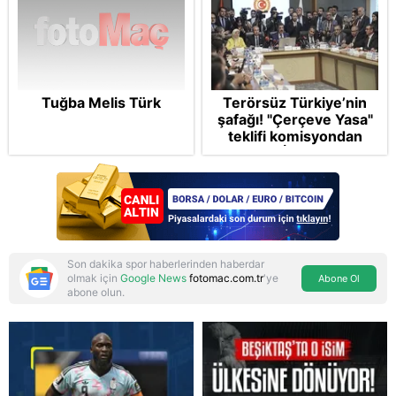
Tuğba Melis Türk
Terörsüz Türkiye’nin
şafağı! "Çerçeve Yasa"
teklifi komisyondan
geçti: İP ve Yeni
Parti'den provokasyon
Son dakika spor haberlerinden haberdar
olmak için
Google News
fotomac.com.tr
'ye
Abone Ol
abone olun.
Reddet