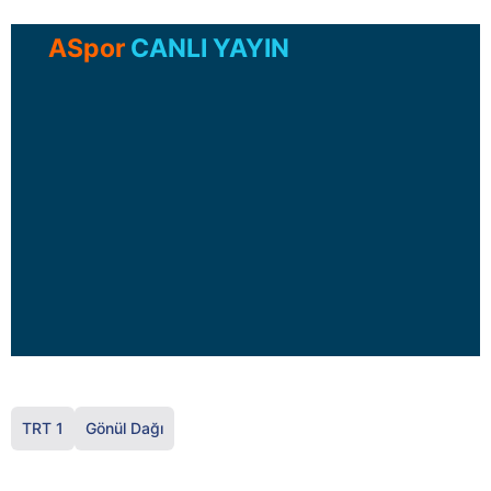
ASpor
CANLI YAYIN
TRT 1
Gönül Dağı