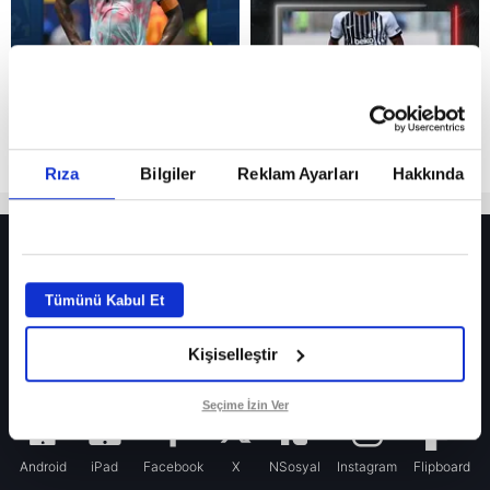
Rıza
Bilgiler
Reklam Ayarları
Hakkında
HER YERDE!
Fenerbahçe’de sürpriz ayrılık ihtimali! Devre arasında gelmişti
Tümünü Kabul Et
Fenerbahçe’nin yeni transferi Mason Greenwood için olay sözler!
Kişiselleştir
Galatasaray’da rota yeniden Thiago Almada!
iPhone
Seçime İzin Ver
Android
iPad
Facebook
X
NSosyal
Instagram
Flipboard