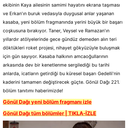
ekibinin Kaya ailesinin samimi hayatını ekrana taşıması
ve Erkan'ın buruk vedasıyla duygusal anlar yaşanan
kasaba, yeni bölüm fragmanında yerini büyük bir başarı
coşkusuna bırakıyor. Taner, Veysel ve Ramazan'ın
yıllardır atölyelerinde gece gündüz demeden alın teri
döktükleri roket projesi, nihayet gökyüzüyle buluşmak
için gün sayıyor. Kasaba halkının amcaoğullarının
arkasında dev bir kenetlenme sergilediği bu tarihi
anlarda, icatların getirdiği bu küresel başarı Gedelli'nin
kaderini tamamen değiştirecek güçte. Gönül Dağı 221.
bölüm tanıtımı haberimizde!
Gönül Dağı yeni bölüm fragmanı izle
Gönül Dağı tüm bölümler | TIKLA-İZLE