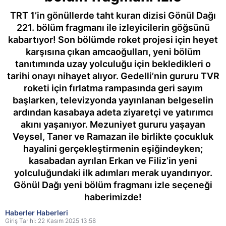
TRT 1’in gönüllerde taht kuran dizisi Gönül Dağı
221. bölüm fragmanı ile izleyicilerin göğsünü
kabartıyor! Son bölümde roket projesi için heyet
karşısına çıkan amcaoğulları, yeni bölüm
tanıtımında uzay yolculuğu için bekledikleri o
tarihi onayı nihayet alıyor. Gedelli’nin gururu TVR
roketi için fırlatma rampasında geri sayım
başlarken, televizyonda yayınlanan belgeselin
ardından kasabaya adeta ziyaretçi ve yatırımcı
akını yaşanıyor. Mezuniyet gururu yaşayan
Veysel, Taner ve Ramazan ile birlikte çocukluk
hayalini gerçekleştirmenin eşiğindeyken;
kasabadan ayrılan Erkan ve Filiz’in yeni
yolculuğundaki ilk adımları merak uyandırıyor.
Gönül Dağı yeni bölüm fragmanı izle seçeneği
haberimizde!
Haberler Haberleri
Giriş Tarihi: 22 Kasım 2025 13:58