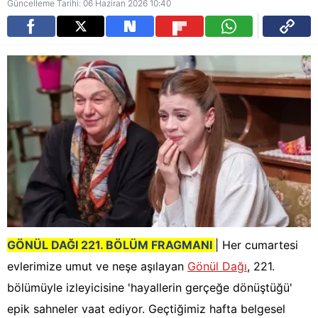
Güncelleme Tarihi: 06 Haziran 2026 10:40
GÖNÜL DAĞI 221. BÖLÜM FRAGMANI
| Her cumartesi
evlerimize umut ve neşe aşılayan
Gönül Dağı
, 221.
bölümüyle izleyicisine 'hayallerin gerçeğe dönüştüğü'
epik sahneler vaat ediyor. Geçtiğimiz hafta belgesel