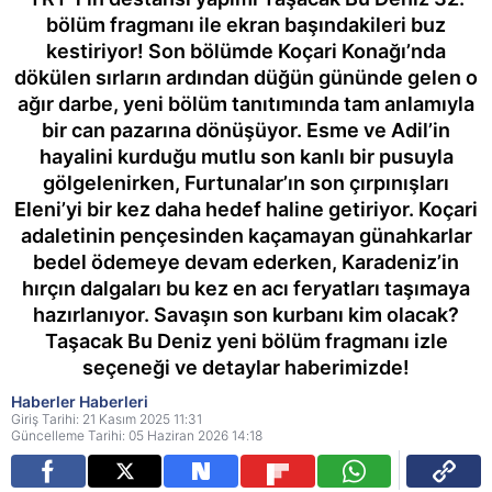
bölüm fragmanı ile ekran başındakileri buz
kestiriyor! Son bölümde Koçari Konağı’nda
dökülen sırların ardından düğün gününde gelen o
ağır darbe, yeni bölüm tanıtımında tam anlamıyla
bir can pazarına dönüşüyor. Esme ve Adil’in
hayalini kurduğu mutlu son kanlı bir pusuyla
gölgelenirken, Furtunalar’ın son çırpınışları
Eleni’yi bir kez daha hedef haline getiriyor. Koçari
adaletinin pençesinden kaçamayan günahkarlar
bedel ödemeye devam ederken, Karadeniz’in
hırçın dalgaları bu kez en acı feryatları taşımaya
hazırlanıyor. Savaşın son kurbanı kim olacak?
Taşacak Bu Deniz yeni bölüm fragmanı izle
seçeneği ve detaylar haberimizde!
Haberler Haberleri
Giriş Tarihi: 21 Kasım 2025 11:31
Güncelleme Tarihi: 05 Haziran 2026 14:18