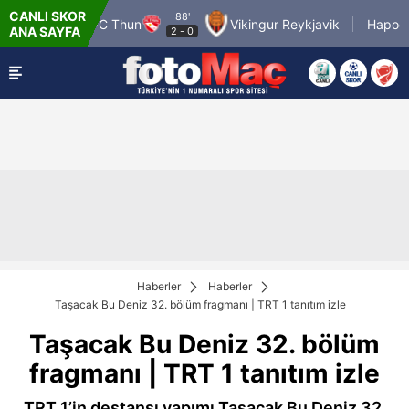
CANLI SKOR
88'
s FC
FC Thun
Vikingur Reykjavik
Hapoel Tel A
ANA SAYFA
2
-
0
Haberler
Haberler
Taşacak Bu Deniz 32. bölüm fragmanı | TRT 1 tanıtım izle
Taşacak Bu Deniz 32. bölüm
fragmanı | TRT 1 tanıtım izle
TRT 1’in destansı yapımı Taşacak Bu Deniz 32.