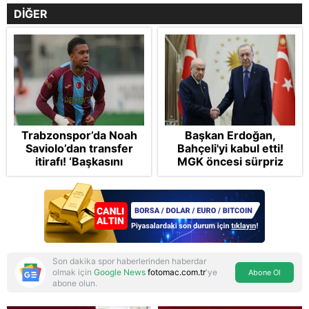
DİĞER
Trabzonspor’da Noah
Başkan Erdoğan,
Saviolo’dan transfer
Bahçeli'yi kabul etti!
itirafı! ‘Başkasını
MGK öncesi sürpriz
izlemeye geldi’
zirve: Çerçeve Yasa
teklifi gündemde
Son dakika spor haberlerinden haberdar
olmak için
Google News
fotomac.com.tr
'ye
Abone Ol
abone olun.