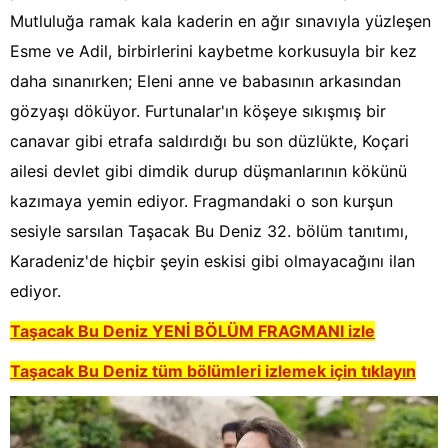
Mutluluğa ramak kala kaderin en ağır sınavıyla yüzleşen
Esme ve Adil, birbirlerini kaybetme korkusuyla bir kez
daha sınanırken; Eleni anne ve babasının arkasından
gözyaşı döküyor. Furtunalar'ın köşeye sıkışmış bir
canavar gibi etrafa saldırdığı bu son düzlükte, Koçari
ailesi devlet gibi dimdik durup düşmanlarının kökünü
kazımaya yemin ediyor. Fragmandaki o son kurşun
sesiyle sarsılan Taşacak Bu Deniz 32. bölüm tanıtımı,
Karadeniz'de hiçbir şeyin eskisi gibi olmayacağını ilan
ediyor.
Taşacak Bu Deniz YENİ BÖLÜM FRAGMANI izle
Taşacak Bu Deniz tüm bölümleri izlemek için tıklayın