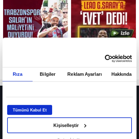
Reddet
Rıza
Bilgiler
Reklam Ayarları
Hakkında
HER YERDE!
Fenerbahçe’de sürpriz ayrılık ihtimali! Devre arasında gelmişti
Tümünü Kabul Et
Fenerbahçe’nin yeni transferi Mason Greenwood için olay sözler!
Kişiselleştir
Galatasaray’da rota yeniden Thiago Almada!
iPhone