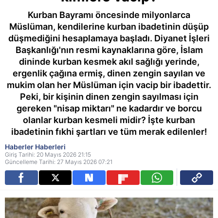
Kurban Bayramı öncesinde milyonlarca
Müslüman, kendilerine kurban ibadetinin düşüp
düşmediğini hesaplamaya başladı. Diyanet İşleri
Başkanlığı'nın resmi kaynaklarına göre, İslam
dininde kurban kesmek akıl sağlığı yerinde,
ergenlik çağına ermiş, dinen zengin sayılan ve
mukim olan her Müslüman için vacip bir ibadettir.
Peki, bir kişinin dinen zengin sayılması için
gereken "nisap miktarı" ne kadardır ve borcu
olanlar kurban kesmeli midir? İşte kurban
ibadetinin fıkhi şartları ve tüm merak edilenler!
Haberler Haberleri
Giriş Tarihi: 20 Mayıs 2026 21:15
Güncelleme Tarihi: 27 Mayıs 2026 07:21