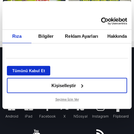
Rıza
Bilgiler
Reklam Ayarları
Hakkında
HER YERDE!
Fenerbahçe’de sürpriz ayrılık ihtimali! Devre arasında gelmişti
Tümünü Kabul Et
Fenerbahçe’nin yeni transferi Mason Greenwood için olay sözler!
Kişiselleştir
Galatasaray’da rota yeniden Thiago Almada!
iPhone
Seçime İzin Ver
Android
iPad
Facebook
X
NSosyal
Instagram
Flipboard