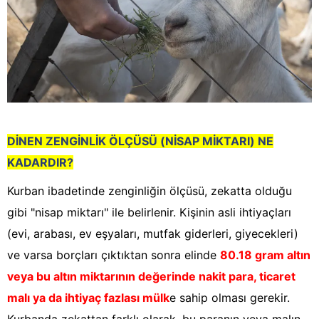
DİNEN ZENGİNLİK ÖLÇÜSÜ (NİSAP MİKTARI) NE
KADARDIR?
Kurban ibadetinde zenginliğin ölçüsü, zekatta olduğu
gibi "nisap miktarı" ile belirlenir. Kişinin asli ihtiyaçları
(evi, arabası, ev eşyaları, mutfak giderleri, giyecekleri)
ve varsa borçları çıktıktan sonra elinde
80.18 gram altın
veya bu altın miktarının değerinde nakit para, ticaret
malı ya da ihtiyaç fazlası mülk
e sahip olması gerekir.