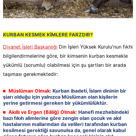
KURBAN KESMEK KİMLERE FARZDIR?
Diyanet İşleri Başkanlığı
Din İşleri Yüksek Kurulu'nun fıkhi
bilgilendirmelerine göre, bir kimsenin kurban kesmekle
yükümlü (sorumlu) olabilmesi için şu şartları bir arada
taşıması gerekmektedir:
Müslüman Olmak:
Kurban ibadeti, İslam dininin bir
şiarı olduğu için yalnızca Müslüman olan kişilerin
yerine getirmesi gereken bir yükümlülüktür.
Akıllı ve Ergen (Bâliğ) Olmak:
Hanefi mezhebindeki
bazı fıkıh alimlerine göre zengin olan çocuk ve akıl
hastalarının mallarından da velileri tarafından kurban
kesilmesi gerektiği savunulsa da, genel olarak kabul