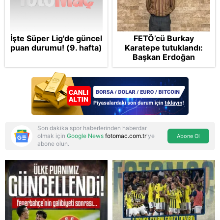
İşte Süper Lig'de güncel
FETÖ’cü Burkay
puan durumu! (9. hafta)
Karatepe tutuklandı:
Başkan Erdoğan
şikayetçi oldu! 5 suçtan
dava talebi
Son dakika spor haberlerinden haberdar
olmak için
Google News
fotomac.com.tr
'ye
Abone Ol
abone olun.
Reddet