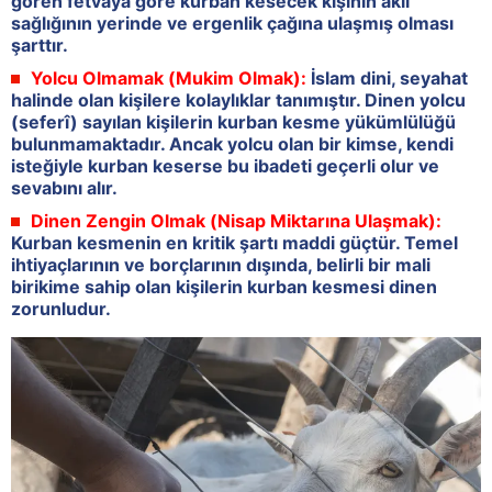
gören fetvaya göre kurban kesecek kişinin akıl
sağlığının yerinde ve ergenlik çağına ulaşmış olması
şarttır.
Yolcu Olmamak (Mukim Olmak):
İslam dini, seyahat
halinde olan kişilere kolaylıklar tanımıştır. Dinen yolcu
(seferî) sayılan kişilerin kurban kesme yükümlülüğü
bulunmamaktadır. Ancak yolcu olan bir kimse, kendi
isteğiyle kurban keserse bu ibadeti geçerli olur ve
sevabını alır.
Dinen Zengin Olmak (Nisap Miktarına Ulaşmak):
Kurban kesmenin en kritik şartı maddi güçtür. Temel
ihtiyaçlarının ve borçlarının dışında, belirli bir mali
birikime sahip olan kişilerin kurban kesmesi dinen
zorunludur.