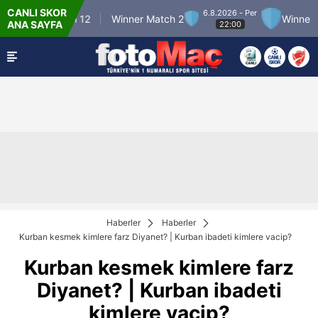
CANLI SKOR
6.8.2026 - Per
r Match 12
Winner Match 2
Winner Match 3
ANA SAYFA
22:00
Haberler
Haberler
Kurban kesmek kimlere farz Diyanet? | Kurban ibadeti kimlere vacip?
Kurban kesmek kimlere farz
Diyanet? | Kurban ibadeti
kimlere vacip?