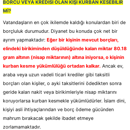
BORCU VEYA KREDİSİ OLAN KİŞİ KURBAN KESEBİLİR
Mİ?
Vatandaşların en çok ikilemde kaldığı konulardan biri de
borçluluk durumudur. Diyanet bu konuda çok net bir
ayrım yapmaktadır:
Eğer bir kişinin mevcut borçları,
elindeki birikiminden düşüldüğünde kalan miktar 80.18
gram altının (nisap miktarının) altına iniyorsa, o kişinin
kurban kesme yükümlülüğü ortadan kalkar.
Ancak ev,
araba veya uzun vadeli ticari krediler gibi taksitli
borçları olan kişiler, o ayki taksitlerini ödedikten sonra
geride kalan nakit veya birikimleriyle nisap miktarını
koruyorlarsa kurban kesmekle yükümlüdürler. İslam dini,
kişiyi asli ihtiyaçlarından ve borç ödeme gücünden
mahrum bırakacak şekilde ibadet etmeye
zorlamamaktadır.